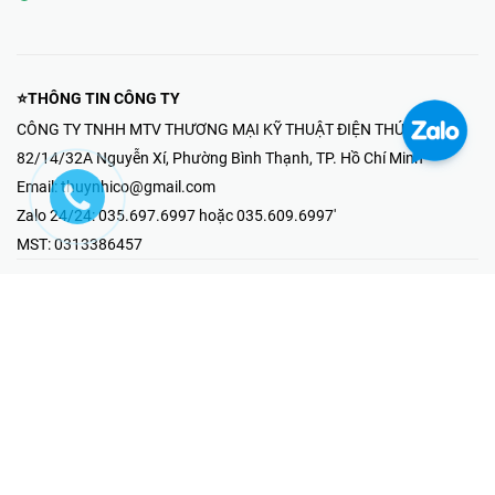
⭐THÔNG TIN CÔNG TY
CÔNG TY TNHH MTV THƯƠNG MẠI KỸ THUẬT ĐIỆN THÚY NHI
82/14/32A Nguyễn Xí, Phường Bình Thạnh, TP. Hồ Chí Minh
Email:
thuynhico@gmail.com
Zalo 24/24:
035.697.6997 hoặc 035.609.6997'
MST:
0313386457
⭐HOTLINE PHẢN ÁNH KHIẾU NẠI
Mr Hải : 097.867.6997
⭐GIAN HÀNG ONLINE
Fanpage - Thúy Nhi Electric
Youtube - Thúy Nhi Electric
Gian Hàng Shopee