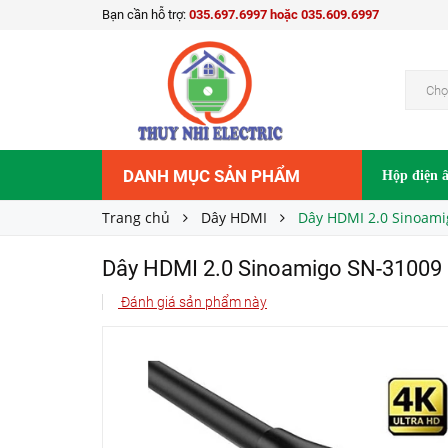
Bạn cần hỗ trợ:
035.697.6997 hoặc 035.609.6997
Dây HDMI 2.0 Sinoamigo SN-31009 dài 15 mét
700.000₫
Giá bán:
Chọ
DANH MỤC SẢN PHẨM
Hộp điện 
Trang chủ
Dây HDMI
Dây HDMI 2.0 Sinoami
Dây HDMI 2.0 Sinoamigo SN-31009 
Đánh giá sản phẩm này