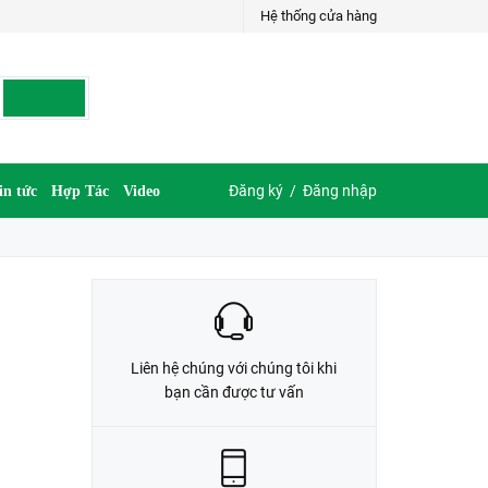
Hệ thống cửa hàng
LIÊN HỆ ĐẶT HÀNG
035.697.6997 hoặc 035.609.6997
Đăng ký
/
Đăng nhập
in tức
Hợp Tác
Video
Liên hệ chúng với chúng tôi khi
bạn cần được tư vấn