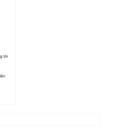
g tôi
đến