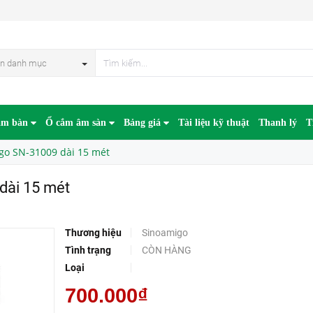
n danh mục
âm bàn
Ổ cắm âm sàn
Bảng giá
Tài liệu kỹ thuật
Thanh lý
T
go SN-31009 dài 15 mét
dài 15 mét
Thương hiệu
Sinoamigo
Tình trạng
CÒN HÀNG
Loại
700.000₫