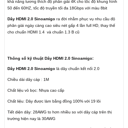
khả năng tương thích độ phân giải 4K cho tốc độ khung hình
50 đến 60HZ, tốc độ truyền tối đa 18Gbps với màu 8bit
Dây HDMI 2.0 Sinoamigo
ra đời nhằm phục vụ nhu cầu độ
phân giải ngày càng cao siêu nét gấp 4 lần full HD, thay thế
cho chuẩn HDMI 1.4 và chuẩn 1.3 B cũ
Thông số kỹ thuật Dây HDMI 2.0 Sinoamigo:
Dây HDMI 2.0 Sinoamigo
là dây chuẩn kết nối 2.0
Chiều dài dây cáp : 1M
Chất liệu vỏ bọc: Nhựa cao cấp
Chất liệu: Dây được làm bằng đồng 100% với 19 lõi
Tiết diện dây: 28AWG to hơn nhiều so với dây cáp trên thị
trường hiện nay là 30AWG