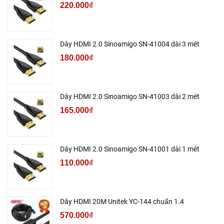
220.000₫
Dây HDMI 2.0 Sinoamigo SN-41004 dài 3 mét
180.000₫
Dây HDMI 2.0 Sinoamigo SN-41003 dài 2 mét
165.000₫
Dây HDMI 2.0 Sinoamigo SN-41001 dài 1 mét
110.000₫
Dây HDMI 20M Unitek YC-144 chuẩn 1.4
570.000₫