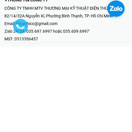
CÔNG TY TNHH MTV THƯƠNG MẠI KỸ THUẬT ĐIỆN THÚY NHI
82/14/32A Nguyễn Xí, Phường Bình Thạnh, TP. Hồ Chí Minh
Email:
thuynhico@gmail.com
Zalo 24/24:
035.697.6997 hoặc 035.609.6997'
MST:
0313386457
⭐HOTLINE PHẢN ÁNH KHIẾU NẠI
Mr Hải : 097.867.6997
⭐GIAN HÀNG ONLINE
Fanpage - Thúy Nhi Electric
Youtube - Thúy Nhi Electric
Gian Hàng Shopee
Tiktok
@2019 - Bản quyền thuộc về Công ty TNHH MTV Thương Mại Kỹ