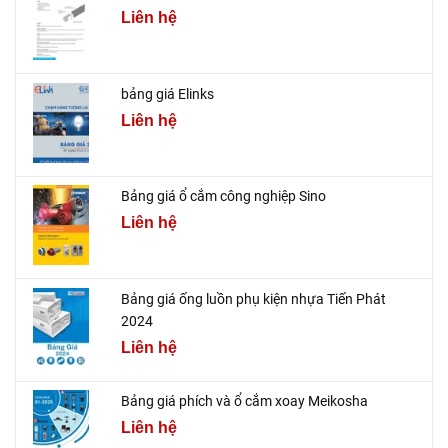
Liên hệ
bảng giá Elinks
Liên hệ
Bảng giá ổ cắm công nghiệp Sino
Liên hệ
Bảng giá ống luồn phụ kiện nhựa Tiến Phát
2024
Liên hệ
Bảng giá phích và ổ cắm xoay Meikosha
Liên hệ