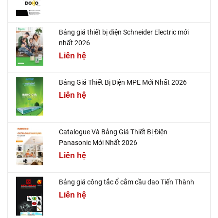
Bảng giá thiết bị điện Schneider Electric mới
nhất 2026
Liên hệ
Bảng Giá Thiết Bị Điện MPE Mới Nhất 2026
Liên hệ
Catalogue Và Bảng Giá Thiết Bị Điện
Panasonic Mới Nhất 2026
Liên hệ
Bảng giá công tắc ổ cắm cầu dao Tiến Thành
Liên hệ