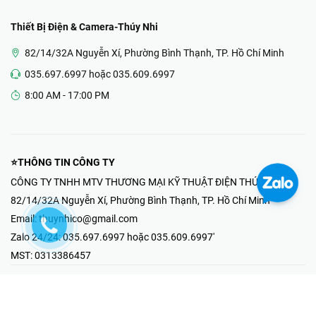
Thiết Bị Điện & Camera-Thúy Nhi
82/14/32A Nguyễn Xí, Phường Bình Thạnh, TP. Hồ Chí Minh
035.697.6997 hoặc 035.609.6997
8:00 AM - 17:00 PM
⭐THÔNG TIN CÔNG TY
CÔNG TY TNHH MTV THƯƠNG MẠI KỸ THUẬT ĐIỆN THÚY NHI
82/14/32A Nguyễn Xí, Phường Bình Thạnh, TP. Hồ Chí Minh
Email:
thuynhico@gmail.com
Zalo 24/24:
035.697.6997 hoặc 035.609.6997'
MST:
0313386457
⭐HOTLINE PHẢN ÁNH KHIẾU NẠI
Mr Hải : 097.867.6997