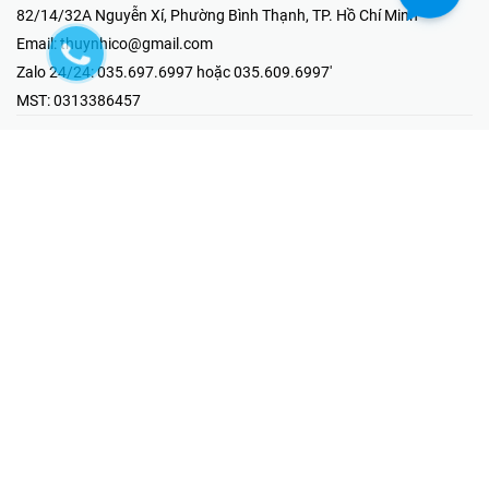
82/14/32A Nguyễn Xí, Phường Bình Thạnh, TP. Hồ Chí Minh
Email:
thuynhico@gmail.com
Zalo 24/24:
035.697.6997 hoặc 035.609.6997'
MST:
0313386457
⭐HOTLINE PHẢN ÁNH KHIẾU NẠI
Mr Hải : 097.867.6997
⭐GIAN HÀNG ONLINE
Fanpage - Thúy Nhi Electric
Youtube - Thúy Nhi Electric
Gian Hàng Shopee
Tiktok
@2019 - Bản quyền thuộc về Công ty TNHH MTV Thương Mại Kỹ
Thuật Điện Thúy Nhi