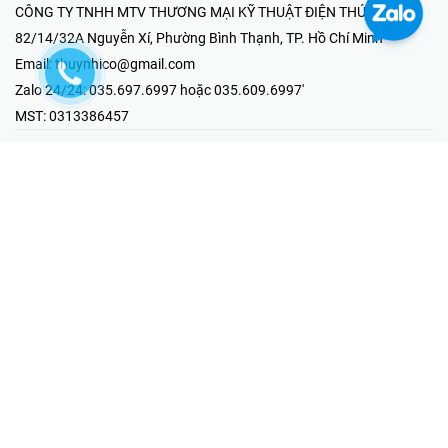
CÔNG TY TNHH MTV THƯƠNG MẠI KỸ THUẬT ĐIỆN THÚY NHI
82/14/32A Nguyễn Xí, Phường Bình Thạnh, TP. Hồ Chí Minh
Email:
thuynhico@gmail.com
Zalo 24/24:
035.697.6997 hoặc 035.609.6997'
MST:
0313386457
⭐HOTLINE PHẢN ÁNH KHIẾU NẠI
Mr Hải : 097.867.6997
⭐GIAN HÀNG ONLINE
Fanpage - Thúy Nhi Electric
Youtube - Thúy Nhi Electric
Gian Hàng Shopee
Tiktok
@2019 - Bản quyền thuộc về Công ty TNHH MTV Thương Mại Kỹ