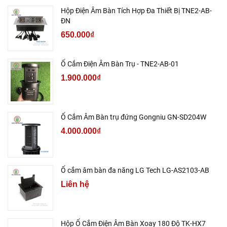
Hộp Điện Âm Bàn Tích Hợp Đa Thiết Bị TNE2-AB-
ĐN
650.000₫
Ổ Cắm Điện Âm Bàn Trụ - TNE2-AB-01
1.900.000₫
Ổ Cắm Âm Bàn trụ đứng Gongniu GN-SD204W
4.000.000₫
Ổ cắm âm bàn đa năng LG Tech LG-AS2103-AB
Liên hệ
Hộp Ổ Cắm Điện Âm Bàn Xoay 180 Độ TK-HX7