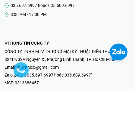
035.697.6997 hoặc 035.609.6997
8:00 AM - 17:00 PM
⭐THÔNG TIN CÔNG TY
CÔNG TY TNHH MTV THƯƠNG MẠI KỸ THUẬT ĐIỆN THÚY NHI
82/14/32A Nguyễn Xí, Phường Bình Thạnh, TP. Hồ Chí Minh
Email:
thuynhico@gmail.com
Zalo 24/24:
035.697.6997 hoặc 035.609.6997'
MST:
0313386457
⭐HOTLINE PHẢN ÁNH KHIẾU NẠI
Mr Hải : 097.867.6997
⭐GIAN HÀNG ONLINE
Fanpage - Thúy Nhi Electric