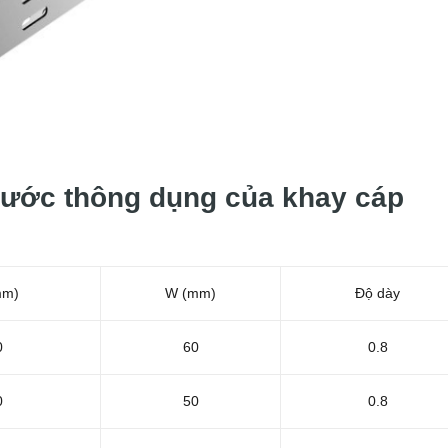
hước thông dụng của khay cáp
mm)
W (mm)
Độ dày
0
60
0.8
0
50
0.8