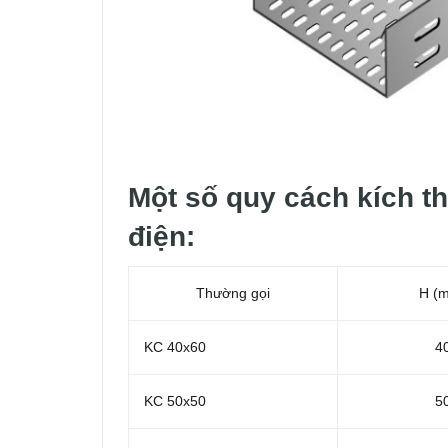
Một số quy cách kích t
điện:
Thường gọi
H (
KC 40x60
4
KC 50x50
5