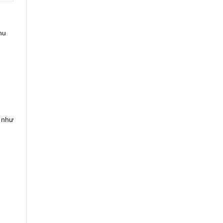
hu
t như