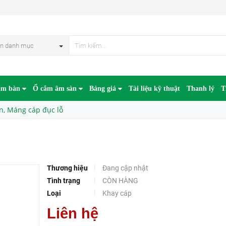
HẾT HÀN
n danh mục
âm bàn
Ổ cắm âm sàn
Bảng giá
Tài liệu kỹ thuật
Thanh lý
T
n, Máng cáp đục lỗ
Thương hiệu
Đang cập nhật
Tình trạng
CÒN HÀNG
Loại
Khay cáp
Liên hệ