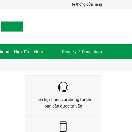
Hệ thống cửa hàng
LIÊN HỆ ĐẶT HÀNG
G
035.697.6997 hoặc 035.609.6997
Đăng ký
/
Đăng nhập
in tức
Hợp Tác
Video
Liên hệ chúng với chúng tôi khi
bạn cần được tư vấn