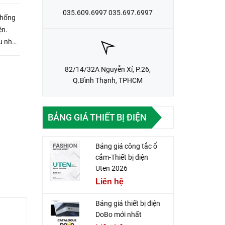
035.609.6997 035.697.6997
thống
ện.
u như
ẽm,...
82/14/32A Nguyễn Xí, P.26,
Q.Bình Thạnh, TPHCM
BẢNG GIÁ THIẾT BỊ ĐIỆN
Bảng giá công tắc ổ
cắm-Thiết bị điện
Uten 2026
Liên hệ
Bảng giá thiết bị điện
DoBo mới nhất