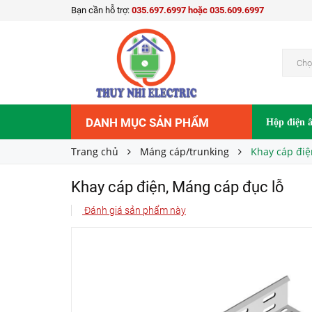
Bạn cần hỗ trợ:
035.697.6997 hoặc 035.609.6997
Khay cáp điện, Máng cáp đục lỗ
Liên hệ
Giá bán:
Chọ
DANH MỤC SẢN PHẨM
Hộp điện 
Trang chủ
Máng cáp/trunking
Khay cáp điệ
Khay cáp điện, Máng cáp đục lỗ
Đánh giá sản phẩm này