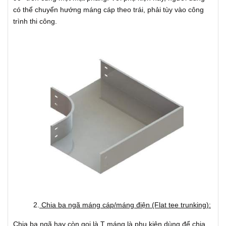
có thể chuyển hướng máng cáp theo trái, phải tùy vào công
trình thi công.
2.
Chia ba ngã máng cáp/máng điện (Flat tee trunking):
Chia ba ngã hay còn gọi là T máng là phụ kiện dùng để chia