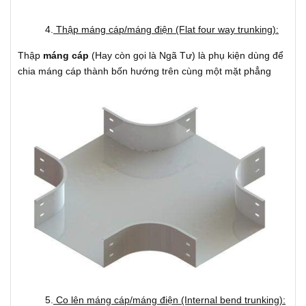
4.
Thập máng cáp/máng điện (Flat four way trunking):
Thập
máng cáp
(Hay còn gọi là Ngã Tư) là phụ kiện dùng để
chia máng cáp thành bốn hướng trên cùng một mặt phẳng
5.
Co lên máng cáp/máng điện (Internal bend trunking):