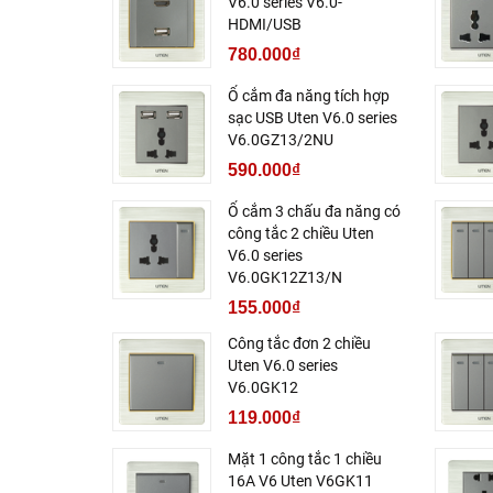
V6.0 series V6.0-
HDMI/USB
780.000₫
Ổ cắm đa năng tích hợp
sạc USB Uten V6.0 series
V6.0GZ13/2NU
590.000₫
Ổ cắm 3 chấu đa năng có
công tắc 2 chiều Uten
V6.0 series
V6.0GK12Z13/N
155.000₫
Công tắc đơn 2 chiều
Uten V6.0 series
V6.0GK12
119.000₫
Mặt 1 công tắc 1 chiều
16A V6 Uten V6GK11