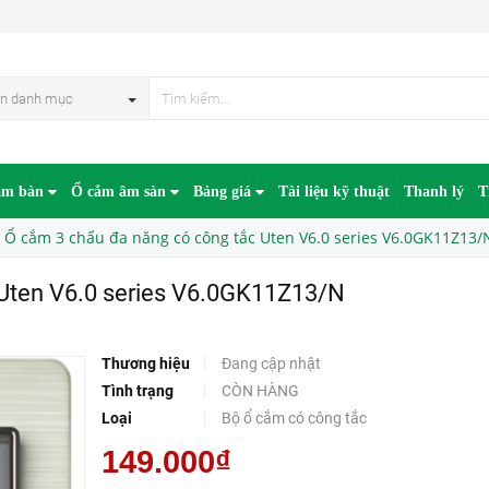
Ổ cắm 3 chấu đa năng có công tắc Uten V6.0 series V6.0GK11Z13/N
n danh mục
âm bàn
Ổ cắm âm sàn
Bảng giá
Tài liệu kỹ thuật
Thanh lý
T
Ổ cắm 3 chấu đa năng có công tắc Uten V6.0 series V6.0GK11Z13/
 Uten V6.0 series V6.0GK11Z13/N
Thương hiệu
Đang cập nhật
Tình trạng
CÒN HÀNG
Loại
Bộ ổ cắm có công tắc
149.000₫