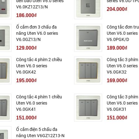
đèn báo Uten V6.0 series
series V6.0G-1P
V6.0KZ12Z13/N
204.000₫
186.000₫
Ổ cắm đơn 3 chấu đa
Công tắc đơn tr
năng Uten V6.0 series
Uten V6.0 series
V6.0GZ13/N
V6.0PGK/D
129.000₫
189.000₫
Công tắc 4 phím 2 chiều
Công tắc 3 phím 
Uten V6.0 series
Uten V6.0 series
V6.0GK42
V6.0GK32
195.000₫
169.000₫
Công tắc 4 phím 1 chiều
Công tắc 3 phím 
Uten V6.0 series
Uten V6.0 series
V6.0GK41
V6.0GK31
151.000₫
151.000₫
Ổ cắm điện 5 chấu đa
năng Uten V6GZ12Z13-N