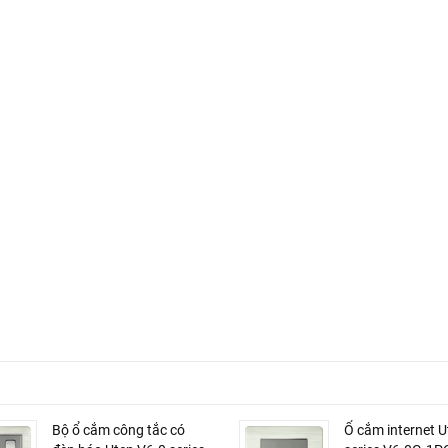
Bộ ổ cắm công tắc có
Ổ cắm internet U