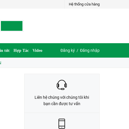
Hệ thống cửa hàng
LIÊN HỆ ĐẶT HÀNG
035.697.6997 hoặc 035.609.6997
Đăng ký
/
Đăng nhập
in tức
Hợp Tác
Video
N
Liên hệ chúng với chúng tôi khi
bạn cần được tư vấn