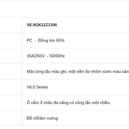
V6.0GK11Z13/N
PC - Đồng tím 65%
16A/250V - 50/60Hz
Mặt công tắc màu ghi, mặt viền ốp nhôm xước màu sá
V6.0 Series
Ổ cắm 3 chấu đa năng có công tắc một chiều
Đế nổi/âm vuông