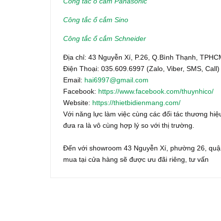
Công tắc ổ cắm Panasonic
Công tắc ổ cắm Sino
Công tắc ổ cắm Schneider
Địa chỉ: 43 Nguyễn Xí, P.26, Q.Bình Thạnh, TPH
Điện Thoại: 035.609.6997 (Zalo, Viber, SMS, Call)
Email:
hai6997@gmail.com
Facebook:
https://www.facebook.com/thuynhico/
Website:
https://thietbidienmang.com/
Với năng lực làm việc cùng các đối tác thương hiệu
đưa ra là vô cùng hợp lý so với thị trường.
Đến với showroom 43 Nguyễn Xí, phường 26, quận
mua tại cửa hàng sẽ được ưu đãi riêng, tư vấn