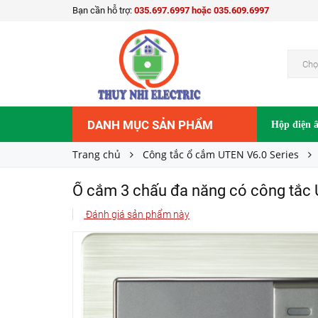
Bạn cần hỗ trợ:
035.697.6997 hoặc 035.609.6997
149.000₫
Giá bán:
Chọ
DANH MỤC SẢN PHẨM
Hộp điện 
Trang chủ
Công tắc ổ cắm UTEN V6.0 Series
Ổ cắm 3 chấu đa năng có công tắc
Đánh giá sản phẩm này