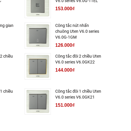
C
V6.0 series V6.0G-1TEL
153.000₫
ung gian
Công tắc nút nhấn
chuông Uten V6.0 series
V6.0G-1GM
126.000₫
2 chiều
Công tắc đôi 2 chiều Uten
V6.0 series V6.0GK22
144.000₫
1 chiều
Công tắc đôi 1 chiều Uten
V6.0 series V6.0GK21
151.000₫