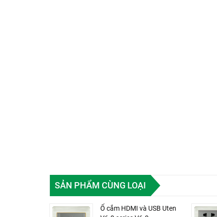
SẢN PHẨM CÙNG LOẠI
Ổ cắm HDMI và USB Uten