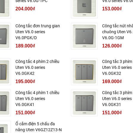
series V6.0G-1PC
V6.0 series V6.
204.000₫
153.000₫
Công tắc đơn trung gian
Công tắc nút nh
Uten V6.0 series
chuông Uten V6.
V6.0PGK/D
V6.0G-1GM
189.000₫
126.000₫
Công tắc 4 phím 2 chiều
Công tắc 3 phím 
Uten V6.0 series
Uten V6.0 series
V6.0GK42
V6.0GK32
195.000₫
169.000₫
Công tắc 4 phím 1 chiều
Công tắc 3 phím 
Uten V6.0 series
Uten V6.0 series
V6.0GK41
V6.0GK31
151.000₫
151.000₫
Ổ cắm điện 5 chấu đa
năng Uten V6GZ12Z13-N