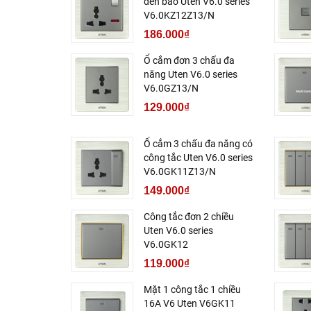
đèn báo Uten V6.0 series
V6.0KZ12Z13/N
186.000₫
Ổ cắm đơn 3 chấu đa
năng Uten V6.0 series
V6.0GZ13/N
129.000₫
Ổ cắm 3 chấu đa năng có
công tắc Uten V6.0 series
V6.0GK11Z13/N
149.000₫
Công tắc đơn 2 chiều
Uten V6.0 series
V6.0GK12
119.000₫
Mặt 1 công tắc 1 chiều
16A V6 Uten V6GK11