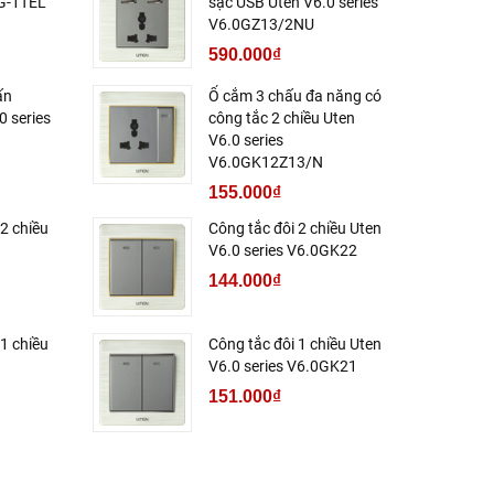
0G-1TEL
sạc USB Uten V6.0 series
V6.0GZ13/2NU
590.000₫
ấn
Ổ cắm 3 chấu đa năng có
0 series
công tắc 2 chiều Uten
V6.0 series
V6.0GK12Z13/N
155.000₫
2 chiều
Công tắc đôi 2 chiều Uten
V6.0 series V6.0GK22
144.000₫
1 chiều
Công tắc đôi 1 chiều Uten
V6.0 series V6.0GK21
151.000₫