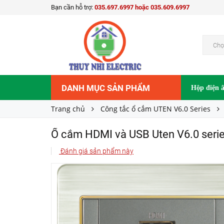
Bạn cần hỗ trợ:
035.697.6997 hoặc 035.609.6997
Ổ cắm HDMI và USB Uten V6.0 series V6.0-H
780.000₫
Giá bán:
Chọ
DANH MỤC SẢN PHẨM
Hộp điện 
Trang chủ
Công tắc ổ cắm UTEN V6.0 Series
Ổ cắm HDMI và USB Uten V6.0 seri
Đánh giá sản phẩm này