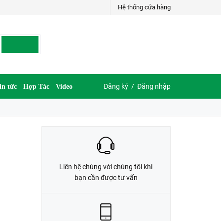
Hệ thống cửa hàng
LIÊN HỆ ĐẶT HÀNG
035.697.6997 hoặc 035.609.6997
Đăng ký
/
Đăng nhập
in tức
Hợp Tác
Video
Liên hệ chúng với chúng tôi khi
bạn cần được tư vấn