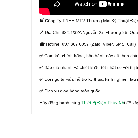
🛒 C
ông Ty TNHH MTV Thương Mại Kỹ Thuật Điện
📍
Địa Chỉ: 82/14/32A Nguyễn Xí, Phường 26, Qu
☎
Hotline: 097 867 6997 (Zalo, Viber, SMS, Call)
✅
Cam kết chính hãng, bảo hành đầy đủ theo chín
✅
Báo giá nhanh và chiết khấu tốt nhất so với thị 
✅
Đội ngũ tư vấn, hỗ trợ kỹ thuật kinh nghiệm lâu
✅
Dịch vụ giao hàng toàn quốc.
Hãy đồng hành cùng
Thiết Bị Điện Thúy Nh
i để x