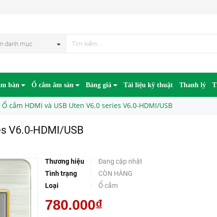
DMI/USB
n danh mục
âm bàn
Ổ cắm âm sàn
Bảng giá
Tài liệu kỹ thuật
Thanh lý
T
Ổ cắm HDMI và USB Uten V6.0 series V6.0-HDMI/USB
es V6.0-HDMI/USB
Thương hiệu
Đang cập nhật
Tình trạng
CÒN HÀNG
Loại
Ổ cắm
780.000₫