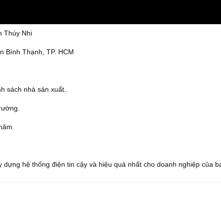
 Thúy Nhi
ận Bình Thạnh, TP. HCM
h sách nhà sản xuất..
trường.
 năm.
ây dựng hệ thống điện tin cậy và hiệu quả nhất cho doanh nghiệp của b