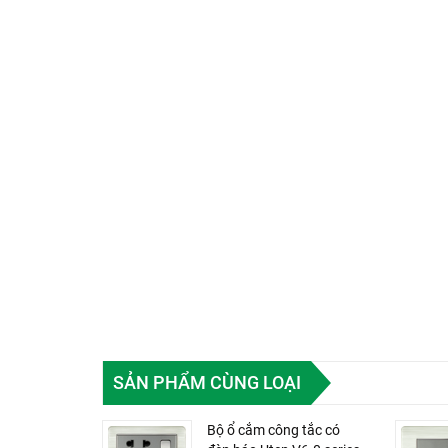
SẢN PHẨM CÙNG LOẠI
Bộ ổ cắm công tắc có