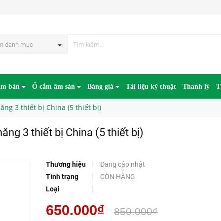
Ổ cắm âm bàn 2 ổ điện ba chấu đa năng 3 thiết bị China (5 thiết bị)
n danh mục
âm bàn
Ổ cắm âm sàn
Bảng giá
Tài liệu kỹ thuật
Thanh lý
T
g 3 thiết bị China (5 thiết bị)
g 3 thiết bị China (5 thiết bị)
Thương hiệu
Đang cập nhật
Tình trạng
CÒN HÀNG
Loại
650.000₫
850.000₫