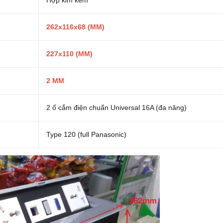
Hợp kim kẽm
262x116x68 (MM)
227x110 (MM)
2 MM
2 ổ cắm điện chuẩn Universal 16A (đa năng)
Type 120 (full Panasonic)