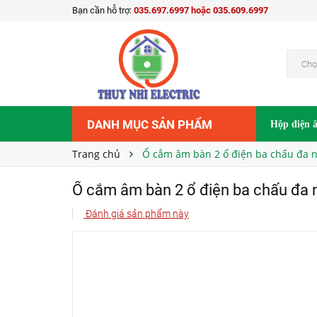
Bạn cần hỗ trợ:
035.697.6997 hoặc 035.609.6997
650.000₫
Giá bán:
Chọ
DANH MỤC SẢN PHẨM
Hộp điện 
Trang chủ
Ổ cắm âm bàn 2 ổ điện ba chấu đa năn
Ổ cắm âm bàn 2 ổ điện ba chấu đa năn
Đánh giá sản phẩm này