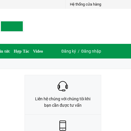
Hệ thống cửa hàng
LIÊN HỆ ĐẶT HÀNG
035.697.6997 hoặc 035.609.6997
Đăng ký
/
Đăng nhập
in tức
Hợp Tác
Video
Liên hệ chúng với chúng tôi khi
bạn cần được tư vấn