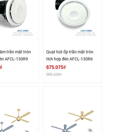
 âm trần mặt tròn
Quạt hút ốp trần mặt tròn
đèn AFCL-130R9
tích hợp đèn AFCL-130R6
₫
675.075₫
900.100₫