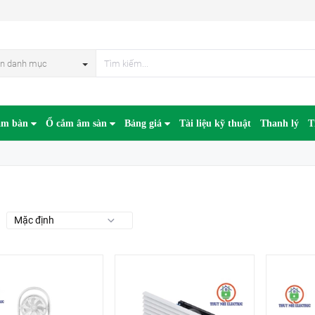
n danh mục
âm bàn
Ổ cắm âm sàn
Bảng giá
Tài liệu kỹ thuật
Thanh lý
T