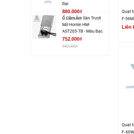
Đại
Quạt t
880.000₫
Ổ Cắm Âm Sàn Trượt
F-56M
1.100.000₫
Mở Homin HM-
Liên 
AST205-TB - Màu Bạc
752.000₫
940.000₫
Quạt t
F‑60