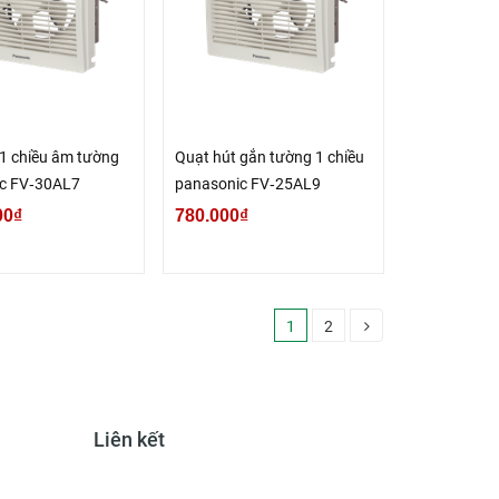
 1 chiều âm tường
Quạt hút gắn tường 1 chiều
c FV‑30AL7
panasonic FV‑25AL9
00₫
780.000₫
1
2
Liên kết