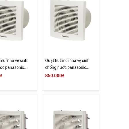
mùi nhà vệ sinh
Quạt hút mùi nhà vệ sinh
ớc panasonic
chống nước panasonic
F1
FV‑15EGF1
₫
850.000₫