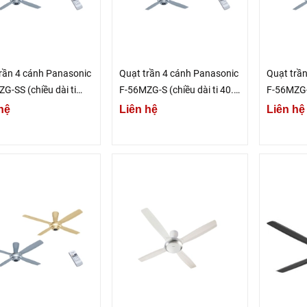
rần 4 cánh Panasonic
Quạt trần 4 cánh Panasonic
Quạt trầ
G-SS (chiều dài ti
F-56MZG-S (chiều dài ti 40.6
F-56MZG-
m)
cm)
22.9 cm)
hệ
Liên hệ
Liên hệ