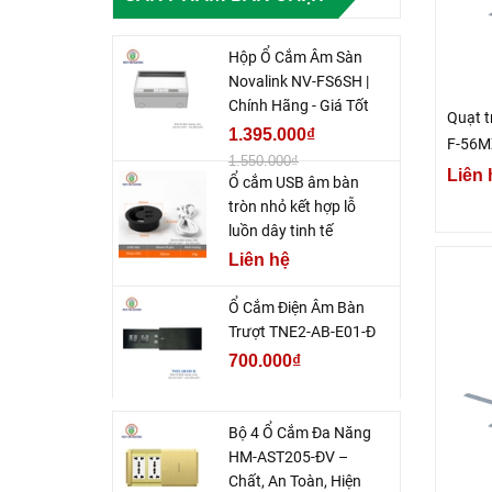
Hộp Ổ Cắm Âm Sàn
Novalink NV-FS6SH |
Chính Hãng - Giá Tốt
Quạt t
1.395.000₫
F-56MZ
1.550.000₫
22.9 c
Liên 
Ổ cắm USB âm bàn
tròn nhỏ kết hợp lỗ
luồn dây tinh tế
Liên hệ
Ổ Cắm Điện Âm Bàn
Trượt TNE2-AB-E01-Đ
700.000₫
Bộ 4 Ổ Cắm Đa Năng
HM-AST205-ĐV –
Chất, An Toàn, Hiện