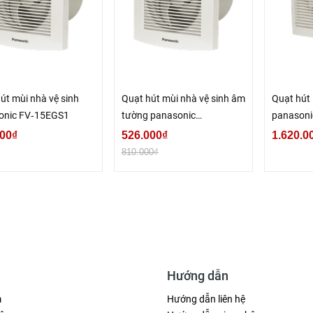
út mùi nhà vệ sinh
Quạt hút mùi nhà vệ sinh âm
Quạt hút
onic FV‑15EGS1
tường panasonic
panasoni
FV‑10EGS1
00₫
526.000₫
1.620.0
810.000₫
Hướng dẫn
m
Hướng dẫn liên hệ