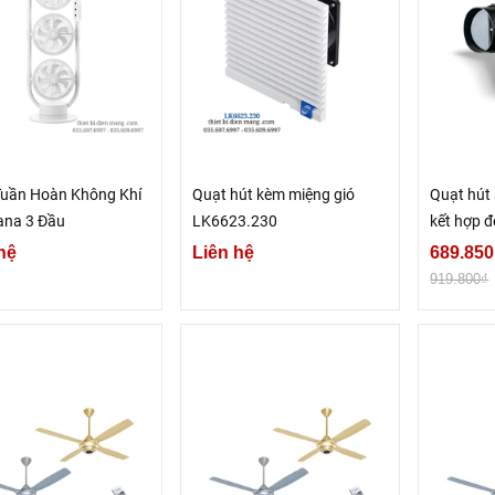
Tuần Hoàn Không Khí
Quạt hút kèm miệng gió
Quạt hút
na 3 Đầu
LK6623.230
kết hợp 
hệ
Liên hệ
689.850
919.800₫