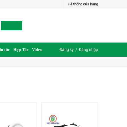
Hệ thống cửa hàng
Đăng ký
/
Đăng nhập
in tức
Hợp Tác
Video