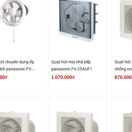
út chuyên dụng ốp
Quạt hút mùi nhà bếp
Quạt hút 
ính panasonic FV-
panasonic FV-25AUF1
chống nư
4
FV‑10EG
00₫
1.070.000₫
670.000