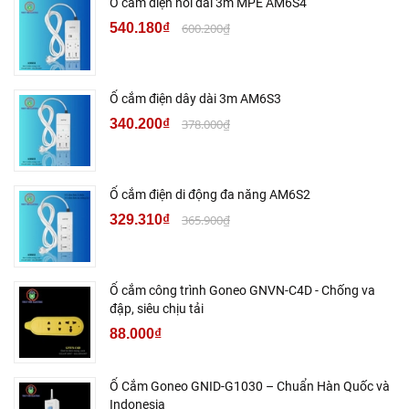
Ổ cắm điện nối dài 3m MPE AM6S4
540.180₫
600.200₫
Ổ cắm điện dây dài 3m AM6S3
340.200₫
378.000₫
Ổ cắm điện di động đa năng AM6S2
329.310₫
365.900₫
Ổ cắm công trình Goneo GNVN-C4D - Chống va
đập, siêu chịu tải
88.000₫
Ổ Cắm Goneo GNID-G1030 – Chuẩn Hàn Quốc và
Indonesia