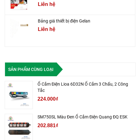
Liên hệ
Bảng giá thiết bị điện Gelan
Liên hệ
SẢN PHẨM CÙNG LOẠI
Ổ Cắm Điện Lioa 6D32N Ổ Cắm 3 Chấu, 2 Công
Tắc
224.000₫
SM750SL Màu Đen Ổ Cắm Điện Quang ĐQ ESK
202.881₫