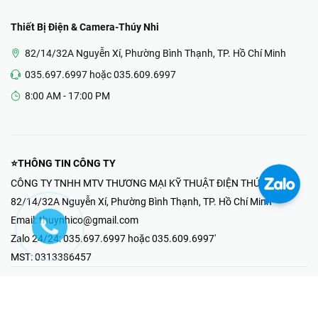
Thiết Bị Điện & Camera-Thúy Nhi
82/14/32A Nguyễn Xí, Phường Bình Thạnh, TP. Hồ Chí Minh
035.697.6997 hoặc 035.609.6997
8:00 AM - 17:00 PM
⭐THÔNG TIN CÔNG TY
CÔNG TY TNHH MTV THƯƠNG MẠI KỸ THUẬT ĐIỆN THÚY NHI
82/14/32A Nguyễn Xí, Phường Bình Thạnh, TP. Hồ Chí Minh
Email:
thuynhico@gmail.com
Zalo 24/24:
035.697.6997 hoặc 035.609.6997'
MST:
0313386457
⭐HOTLINE PHẢN ÁNH KHIẾU NẠI
Mr Hải : 097.867.6997