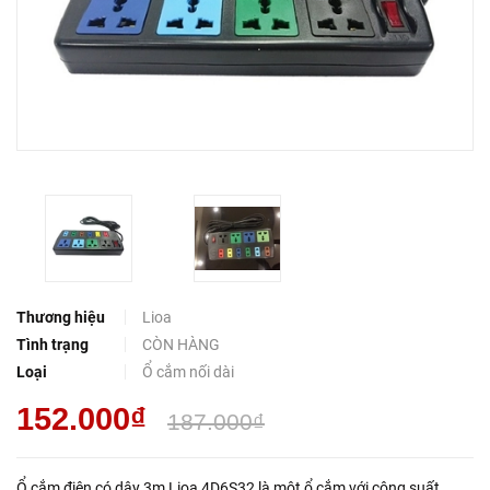
Thương hiệu
Lioa
Tình trạng
CÒN HÀNG
Loại
Ổ cắm nối dài
152.000₫
187.000₫
Ổ cắm điện có dây 3m Lioa 4D6S32 là một ổ cắm với công suất