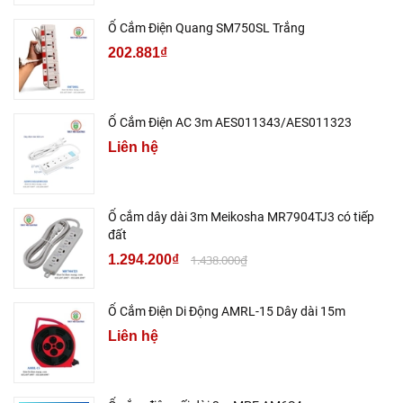
Ổ Cắm Điện Quang SM750SL Trắng
202.881₫
Ổ Cắm Điện AC 3m AES011343/AES011323
Liên hệ
Ổ cắm dây dài 3m Meikosha MR7904TJ3 có tiếp
đất
1.294.200₫
1.438.000₫
Ổ Cắm Điện Di Động AMRL-15 Dây dài 15m
Liên hệ