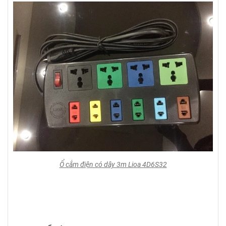
Ổ cắm điện có dây 3m Lioa 4D6S32