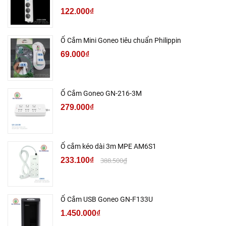
122.000₫
Ổ Cắm Mini Goneo tiêu chuẩn Philippin
69.000₫
Ổ Cắm Goneo GN-216-3M
279.000₫
Ổ cắm kéo dài 3m MPE AM6S1
233.100₫
388.500₫
Ổ Cắm USB Goneo GN-F133U
1.450.000₫