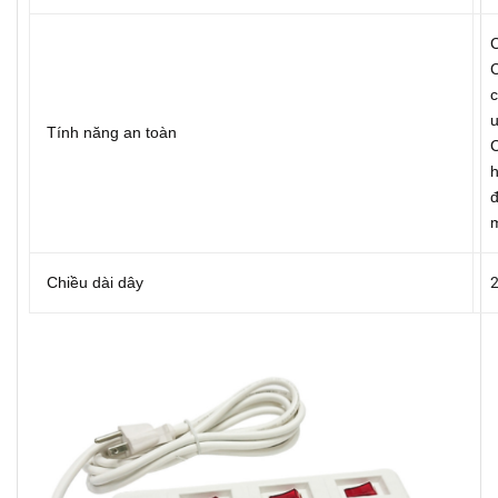
C
C
c
u
Tính năng an toàn
C
h
đ
Chiều dài dây
2