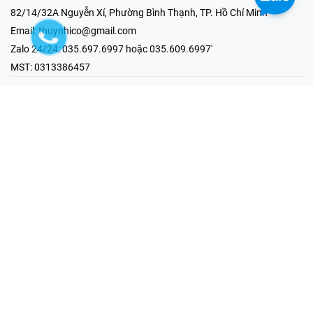
82/14/32A Nguyễn Xí, Phường Bình Thạnh, TP. Hồ Chí Minh
Email:
thuynhico@gmail.com
Zalo 24/24:
035.697.6997 hoặc 035.609.6997'
MST:
0313386457
⭐HOTLINE PHẢN ÁNH KHIẾU NẠI
Mr Hải : 097.867.6997
⭐GIAN HÀNG ONLINE
Fanpage - Thúy Nhi Electric
Youtube - Thúy Nhi Electric
Gian Hàng Shopee
Tiktok
@2019 - Bản quyền thuộc về Công ty TNHH MTV Thương Mại Kỹ
Thuật Điện Thúy Nhi