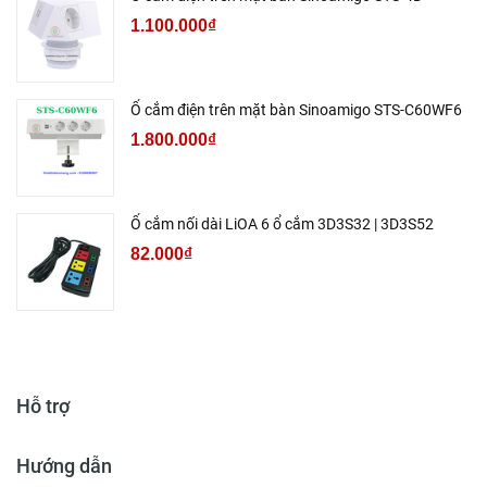
1.100.000₫
Ổ cắm điện trên mặt bàn Sinoamigo STS-C60WF6
1.800.000₫
Ổ cắm nối dài LiOA 6 ổ cắm 3D3S32 | 3D3S52
82.000₫
Hỗ trợ
Hướng dẫn