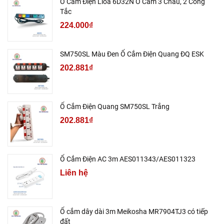
Ổ Cắm Điện Lioa 6D32N Ổ Cắm 3 Chấu, 2 Công
Tắc
224.000₫
SM750SL Màu Đen Ổ Cắm Điện Quang ĐQ ESK
202.881₫
Ổ Cắm Điện Quang SM750SL Trắng
202.881₫
Ổ Cắm Điện AC 3m AES011343/AES011323
Liên hệ
Ổ cắm dây dài 3m Meikosha MR7904TJ3 có tiếp
đất