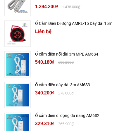
1.294.200₫
1.438.000₫
Ổ Cắm Điện Di Động AMRL-15 Dây dài 15m
Liên hệ
Ổ cắm điện nối dài 3m MPE AM6S4
540.180₫
600.200₫
Ổ cắm điện dây dài 3m AM6S3
340.200₫
378.000₫
Ổ cắm điện di động đa năng AM6S2
329.310₫
365.900₫