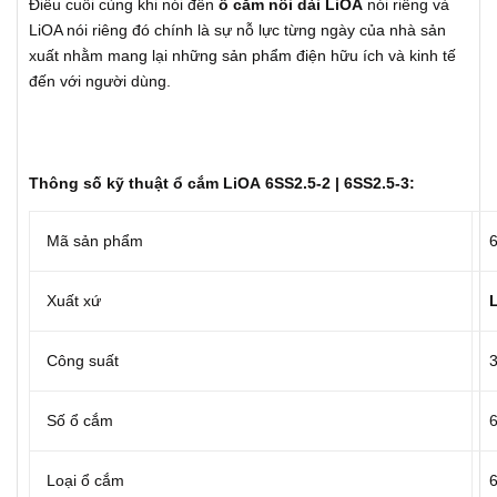
Điều cuối cùng khi nói đến
ổ cắm nối dài LiOA
nói riêng và
LiOA nói riêng đó chính là sự nỗ lực từng ngày của nhà sản
xuất nhằm mang lại những sản phẩm điện hữu ích và kinh tế
đến với người dùng.
Thông số kỹ thuật ổ cắm LiOA 6SS2.5-2 | 6SS2.5-3:
Mã sản phẩm
6
Xuất xứ
Công suất
Số ổ cắm
Loại ổ cắm
6