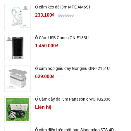
Ổ cắm kéo dài 3m MPE AM6S1
233.100₫
388.500₫
Ổ Cắm USB Goneo GN-F133U
1.450.000₫
Ổ cắm hộp giấu dây Gongniu GN-F2151U
629.000₫
Ổ Cắm dây dài 3m Panasonic WCHG2836
Liên hệ
Ổ cắm điện trên mặt bàn Sinoamigo STS-4D