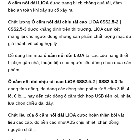
ổ cắm nối dài LiOA
được trang bị cb chông quá tải, đảm
bảo an toàn khi xảy sự cố xảy ra
Chất lượng
Ổ cắm nối dài chịu tải cao LiOA 6SS2.5-2 |
6SS2.5-3
được khẳng định trên thị trường, LiOA cam kết
mang lại cho người dùng những sản phẩm chất lượng mặc dù
giá thành vô cùng hợp lý.
Dễ dàng tìm mua
ổ cắm nối dài LiOA
tại các cữa hàng thiết
bị điện gần nhà, thuận tiện cho người tiêu dùng chọn mua sản
phẩm.
Ổ cắm nối dài chịu tải cao LiOA 6SS2.5-2 | 6SS2.5-3
đa
dạng tính năng, đa dạng các dòng sản phẩm từ ổ cắm 3 lỗ, 4
lỗ, 6 lỗ,... hay đến các dòng ổ cắm tích hợp USB tiện lợi, nhiều
lựa chọn chiều dài dây.
Chất liệu của
ổ cắm nối dài LiOA
được hoàn thiện bỏi vật
liệu cao cấp, độ bền cao như ABS chịu nhiệt, chân đồng
nguyên chất,...