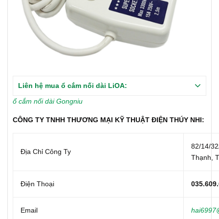
Liên hệ mua ổ cắm nối dài LiOA:
ổ cắm nối dài Gongniu
CÔNG TY TNHH THƯƠNG MẠI KỸ THUẬT ĐIỆN THÚY NHI:
82/14/32
Địa Chỉ Công Ty
Thạnh, 
Điện Thoại
035.609
Email
hai6997