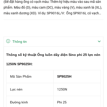
(Để đặt hàng ống có vạch màu: Thêm ký hiệu màu vào sau mã sản
phẩm. Màu đỏ (D), màu cam (DC), màu vàng (V), màu xanh lá (XL),
màu xanh dương (XD). Ví dụ: SP9016L/V: Ống SP9016L có vạch
vàng).
Thông tin
Thông số kỹ thuật Ống luồn dây điện Sino phi 25 lực nén
1250N SP9025H:
Mã Sản Phẩm
SP9025H
Lực nén
1250N
Đường kính
Phi 25