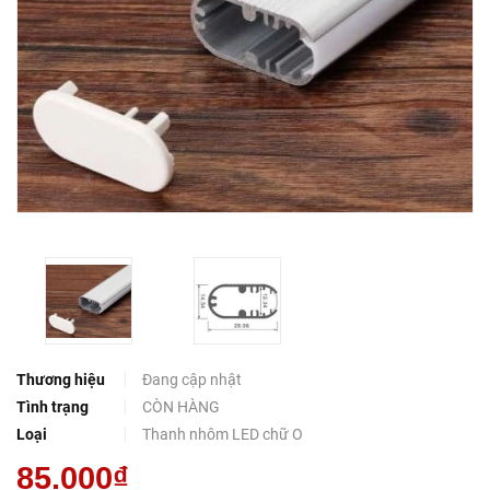
Thương hiệu
Đang cập nhật
Tình trạng
CÒN HÀNG
Loại
Thanh nhôm LED chữ O
85.000₫