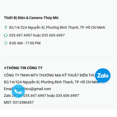
Thiết Bị Điện & Camera-Thúy Nhi
82/14/32A Nguyễn Xí, Phường Bình Thạnh, TP. Hồ Chí Minh
035.697.6997 hoặc 035.609.6997
8:00 AM - 17:00 PM
⭐THÔNG TIN CÔNG TY
CÔNG TY TNHH MTV THƯƠNG MẠI KỸ THUẬT ĐIỆN THÚY NHI
82/14/32A Nguyễn Xí, Phường Bình Thạnh, TP. Hồ Chí Minh
Email:
thuynhico@gmail.com
Zalo 24/24:
035.697.6997 hoặc 035.609.6997'
MST:
0313386457
⭐HOTLINE PHẢN ÁNH KHIẾU NẠI