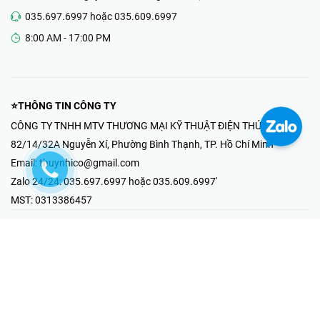
035.697.6997 hoặc 035.609.6997
8:00 AM - 17:00 PM
⭐THÔNG TIN CÔNG TY
CÔNG TY TNHH MTV THƯƠNG MẠI KỸ THUẬT ĐIỆN THÚY NHI
82/14/32A Nguyễn Xí, Phường Bình Thạnh, TP. Hồ Chí Minh
Email:
thuynhico@gmail.com
Zalo 24/24:
035.697.6997 hoặc 035.609.6997'
MST:
0313386457
⭐HOTLINE PHẢN ÁNH KHIẾU NẠI
Mr Hải : 097.867.6997
⭐GIAN HÀNG ONLINE
Fanpage - Thúy Nhi Electric