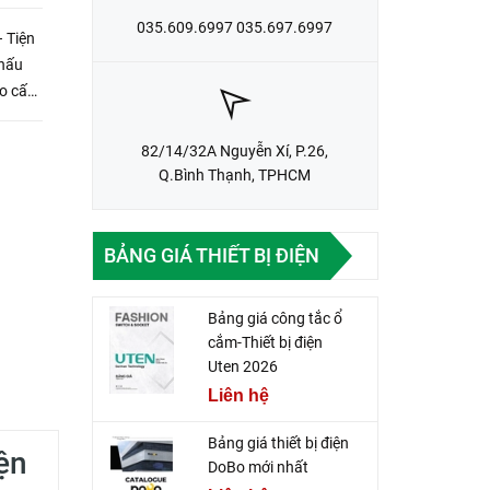
035.609.6997 035.697.6997
 Tiện
chấu
o cấp.
òng ...
82/14/32A Nguyễn Xí, P.26,
Q.Bình Thạnh, TPHCM
BẢNG GIÁ THIẾT BỊ ĐIỆN
Bảng giá công tắc ổ
cắm-Thiết bị điện
Uten 2026
Liên hệ
Bảng giá thiết bị điện
ện
DoBo mới nhất