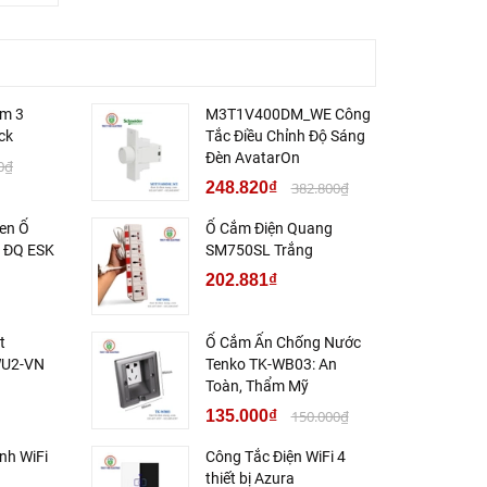
m 3
M3T1V400DM_WE Công
ck
Tắc Điều Chỉnh Độ Sáng
Đèn AvatarOn
0₫
248.820₫
382.800₫
en Ổ
Ổ Cắm Điện Quang
 ĐQ ESK
SM750SL Trắng
202.881₫
t
Ổ Cắm Ẩn Chống Nước
WU2-VN
Tenko TK-WB03: An
Toàn, Thẩm Mỹ
135.000₫
150.000₫
nh WiFi
Công Tắc Điện WiFi 4
thiết bị Azura