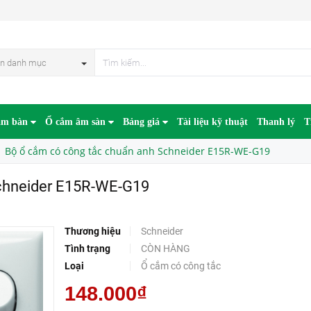
E15R-WE-G19
n danh mục
âm bàn
Ổ cắm âm sàn
Bảng giá
Tài liệu kỹ thuật
Thanh lý
T
Bộ ổ cắm có công tắc chuẩn anh Schneider E15R-WE-G19
chneider E15R-WE-G19
Thương hiệu
Schneider
Tình trạng
CÒN HÀNG
Loại
Ổ cắm có công tắc
148.000₫