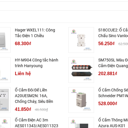
Hager WXEL111: Công
S18CCUE2: Ổ Cắ
Tắc Điện 1 Chiều
Chấu Sino Vanlo
68.300₫
56.250₫
62.50
HY-M904 Công tắc hành
SM750SL Màu Đ
trình Hanyoung
Cắm Điện Quang
Liên hệ
202.881₫
Ổ Cắm Đôi Đế Liền
Ổ Cắm Chống Sé
A20UESM2N: 16A,
Schneider PM1
Chống Cháy, Siêu Bền
528.000₫
41.850₫
46.500₫
Ổ Cắm Điện AC 3m
Ổ Cắm Thông Mi
AES011343/AES011323
Azura AUS-K01