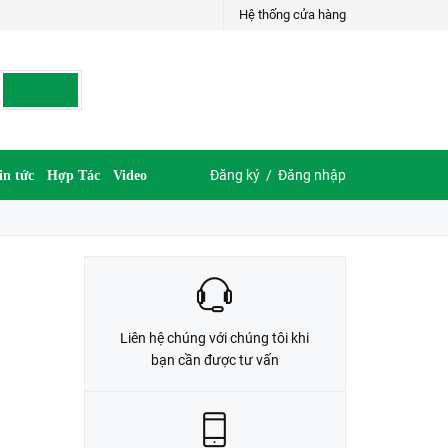
Hệ thống cửa hàng
LIÊN HỆ ĐẶT HÀNG
035.697.6997 hoặc 035.609.6997
Đăng ký
/
Đăng nhập
in tức
Hợp Tác
Video
Liên hệ chúng với chúng tôi khi
bạn cần được tư vấn