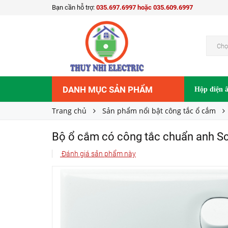
Bạn cần hỗ trợ:
035.697.6997 hoặc 035.609.6997
Bộ ổ cắm có công tắc chuẩn anh Schneider 
148.000₫
Giá bán:
Chọ
DANH MỤC SẢN PHẨM
Hộp điện 
Trang chủ
Sản phẩm nổi bật công tắc ổ cắm
Bộ ổ cắm có công tắc chuẩn anh S
Đánh giá sản phẩm này