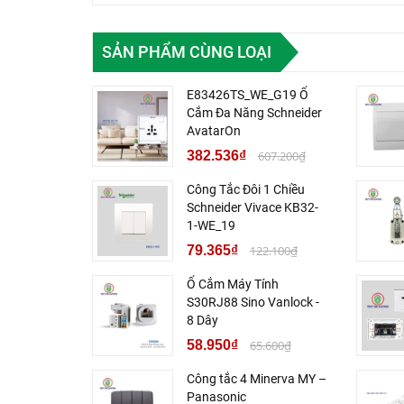
SẢN PHẨM CÙNG LOẠI
E83426TS_WE_G19 Ổ
Cắm Đa Năng Schneider
AvatarOn
382.536₫
607.200₫
Công Tắc Đôi 1 Chiều
Schneider Vivace KB32-
1-WE_19
79.365₫
122.100₫
Ổ Cắm Máy Tính
S30RJ88 Sino Vanlock -
8 Dây
58.950₫
65.600₫
Công tắc 4 Minerva MY –
Panasonic