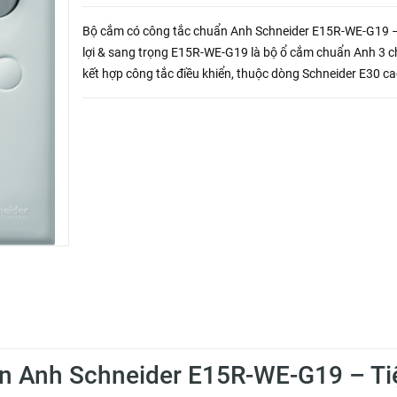
Bộ cắm có công tắc chuẩn Anh Schneider E15R-WE-G19 –
lợi & sang trọng E15R-WE-G19 là bộ ổ cắm chuẩn Anh 3 
kết hợp công tắc điều khiển, thuộc dòng Schneider E30 ca
Thiết kế tinh tế, tích hợp công tắc tiện dụng giúp bật/tắt d
n Anh Schneider E15R-WE-G19 – Ti