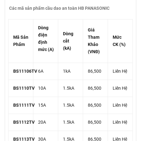
Các mã sản phẩm cầu dao an toàn HB PANASONIC
Dòng
Giá
Dòng
điện
Mã Sản
Tham
Mức
cắt
định
Phẩm
Khảo
CK (%)
(kA)
mức (A)
(VNĐ)
BS11106TV
6A
1kA
86,500
Liên Hệ
BS1110TV
10A
1.5kA
86,500
Liên Hệ
BS1111TV
15A
1.5kA
86,500
Liên Hệ
BS1112TV
20A
1.5kA
86,500
Liên Hệ
BS1113TV
30A
1.5kA
86,500
Liên Hệ