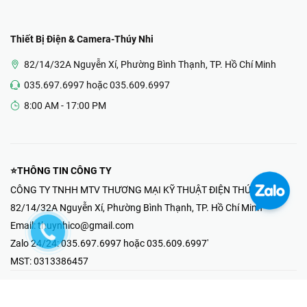
Thiết Bị Điện & Camera-Thúy Nhi
82/14/32A Nguyễn Xí, Phường Bình Thạnh, TP. Hồ Chí Minh
035.697.6997 hoặc 035.609.6997
8:00 AM - 17:00 PM
⭐THÔNG TIN CÔNG TY
CÔNG TY TNHH MTV THƯƠNG MẠI KỸ THUẬT ĐIỆN THÚY NHI
82/14/32A Nguyễn Xí, Phường Bình Thạnh, TP. Hồ Chí Minh
Email:
thuynhico@gmail.com
Zalo 24/24:
035.697.6997 hoặc 035.609.6997'
MST:
0313386457
⭐HOTLINE PHẢN ÁNH KHIẾU NẠI