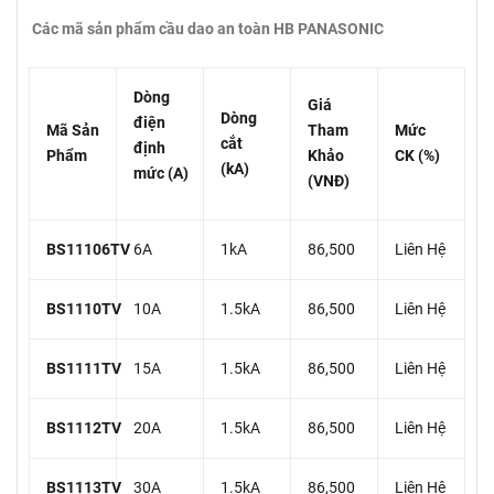
Các mã sản phẩm cầu dao an toàn HB PANASONIC
Dòng
Giá
Dòng
điện
Mã Sản
Tham
Mức
cắt
định
Phẩm
Khảo
CK (%)
(kA)
mức (A)
(VNĐ)
BS11106TV
6A
1kA
86,500
Liên Hệ
BS1110TV
10A
1.5kA
86,500
Liên Hệ
BS1111TV
15A
1.5kA
86,500
Liên Hệ
BS1112TV
20A
1.5kA
86,500
Liên Hệ
BS1113TV
30A
1.5kA
86,500
Liên Hệ