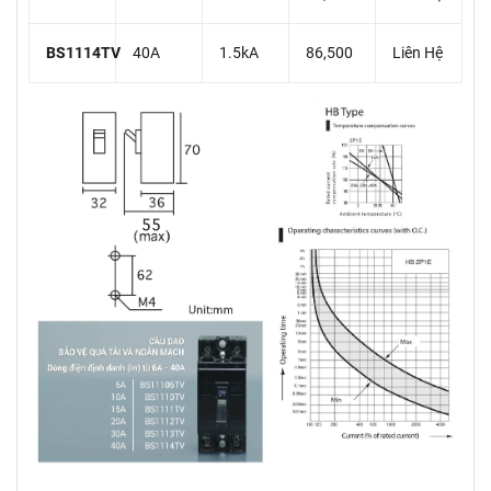
BS1114TV
40A
1.5kA
86,500
Liên Hệ