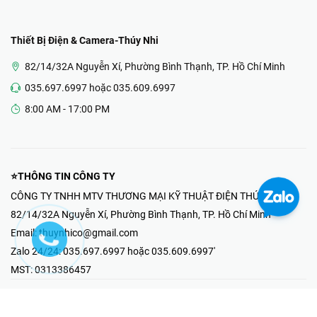
Thiết Bị Điện & Camera-Thúy Nhi
82/14/32A Nguyễn Xí, Phường Bình Thạnh, TP. Hồ Chí Minh
035.697.6997 hoặc 035.609.6997
8:00 AM - 17:00 PM
⭐THÔNG TIN CÔNG TY
CÔNG TY TNHH MTV THƯƠNG MẠI KỸ THUẬT ĐIỆN THÚY NHI
82/14/32A Nguyễn Xí, Phường Bình Thạnh, TP. Hồ Chí Minh
Email:
thuynhico@gmail.com
Zalo 24/24:
035.697.6997 hoặc 035.609.6997'
MST:
0313386457
⭐HOTLINE PHẢN ÁNH KHIẾU NẠI