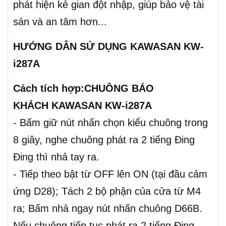
phát hiện kẻ gian đột nhập, giúp bảo vệ tài
sản và an tâm hơn...
HƯỚNG DẪN SỬ DỤNG KAWASAN KW-
i287A
Cách tích hợp:CHUÔNG BÁO
KHÁCH KAWASAN KW-i287A
- Bấm giữ nút nhấn chọn kiểu chuông trong
8 giây, nghe chuông phát ra 2 tiếng Đing
Đing thì nhả tay ra.
- Tiếp theo bật từ OFF lên ON (tại đầu cảm
ứng D28); Tách 2 bộ phận của cửa từ M4
ra; Bấm nhả ngay nút nhấn chuông D66B.
Nếu chuông tiếp tục phát ra 2 tiếng Đing