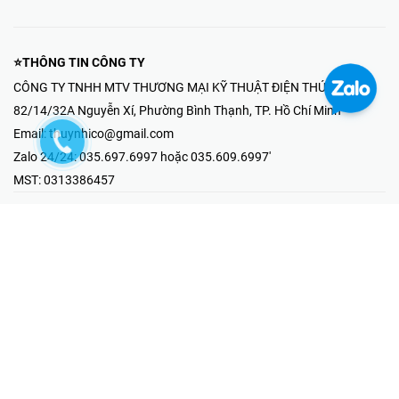
⭐THÔNG TIN CÔNG TY
CÔNG TY TNHH MTV THƯƠNG MẠI KỸ THUẬT ĐIỆN THÚY NHI
82/14/32A Nguyễn Xí, Phường Bình Thạnh, TP. Hồ Chí Minh
Email:
thuynhico@gmail.com
Zalo 24/24:
035.697.6997 hoặc 035.609.6997'
MST:
0313386457
⭐HOTLINE PHẢN ÁNH KHIẾU NẠI
Mr Hải : 097.867.6997
⭐GIAN HÀNG ONLINE
Fanpage - Thúy Nhi Electric
Youtube - Thúy Nhi Electric
Gian Hàng Shopee
Tiktok