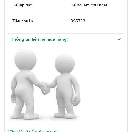
Đế lắp đặt
Đế nổi/âm chữ nhật
Tiêu chuẩn
BS5733
Thông tin liên hệ mua hàng:
Công tắc ổ cắm Panasonic