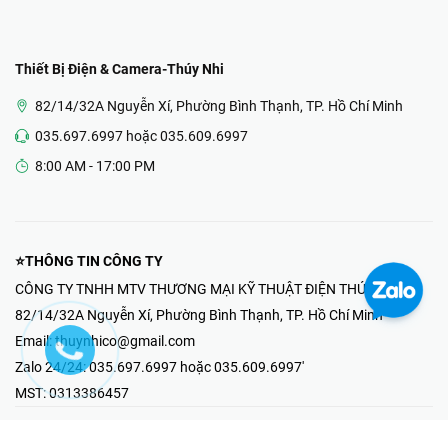
Thiết Bị Điện & Camera-Thúy Nhi
82/14/32A Nguyễn Xí, Phường Bình Thạnh, TP. Hồ Chí Minh
035.697.6997 hoặc 035.609.6997
8:00 AM - 17:00 PM
⭐THÔNG TIN CÔNG TY
CÔNG TY TNHH MTV THƯƠNG MẠI KỸ THUẬT ĐIỆN THÚY NHI
82/14/32A Nguyễn Xí, Phường Bình Thạnh, TP. Hồ Chí Minh
Email:
thuynhico@gmail.com
Zalo 24/24:
035.697.6997 hoặc 035.609.6997'
MST:
0313386457
⭐HOTLINE PHẢN ÁNH KHIẾU NẠI