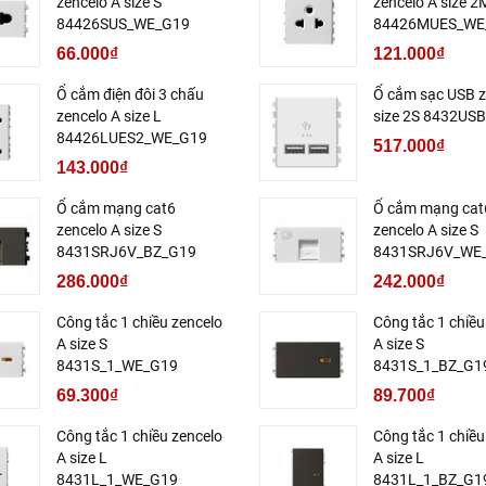
zencelo A size S
zencelo A size 2
84426SUS_WE_G19
84426MUES_WE
66.000₫
121.000₫
Ổ cắm điện đôi 3 chấu
Ổ cắm sạc USB z
zencelo A size L
size 2S 8432US
84426LUES2_WE_G19
517.000₫
143.000₫
Ổ cắm mạng cat6
Ổ cắm mạng cat
zencelo A size S
zencelo A size S
8431SRJ6V_BZ_G19
8431SRJ6V_WE
286.000₫
242.000₫
Công tắc 1 chiều zencelo
Công tắc 1 chiều
A size S
A size S
8431S_1_WE_G19
8431S_1_BZ_G1
69.300₫
89.700₫
Công tắc 1 chiều zencelo
Công tắc 1 chiều
A size L
A size L
8431L_1_WE_G19
8431L_1_BZ_G1