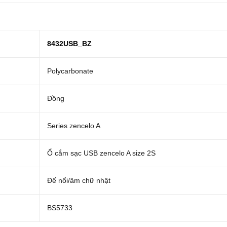
8432USB_BZ
Polycarbonate
Đồng
Series zencelo A
Ổ cắm sạc USB zencelo A size 2S
Đế nổi/âm chữ nhật
BS5733