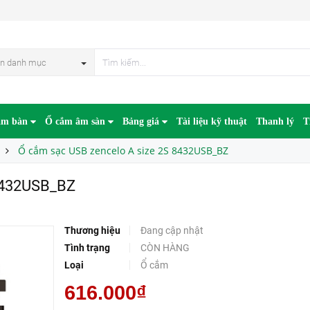
n danh mục
âm bàn
Ổ cắm âm sàn
Bảng giá
Tài liệu kỹ thuật
Thanh lý
T
Ổ cắm sạc USB zencelo A size 2S 8432USB_BZ
 8432USB_BZ
Thương hiệu
Đang cập nhật
Tình trạng
CÒN HÀNG
Loại
Ổ cắm
616.000₫