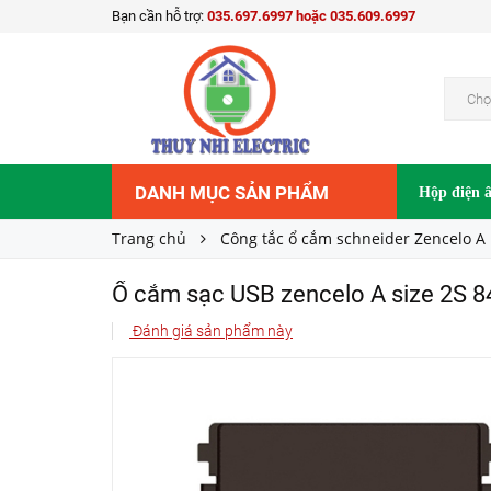
Bạn cần hỗ trợ:
035.697.6997 hoặc 035.609.6997
Ổ cắm sạc USB zencelo A size 2S 8432USB_BZ
616.000₫
Giá bán:
Chọ
DANH MỤC SẢN PHẨM
Hộp điện 
Trang chủ
Công tắc ổ cắm schneider Zencelo A
Ổ cắm sạc USB zencelo A size 2S
Đánh giá sản phẩm này