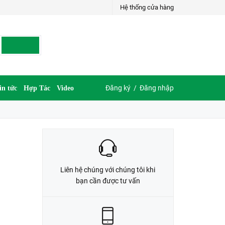
Hệ thống cửa hàng
LIÊN HỆ ĐẶT HÀNG
035.697.6997 hoặc 035.609.6997
Đăng ký
/
Đăng nhập
in tức
Hợp Tác
Video
Liên hệ chúng với chúng tôi khi
bạn cần được tư vấn