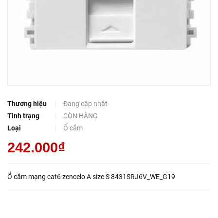
Thương hiệu
Đang cập nhật
Tình trạng
CÒN HÀNG
Loại
Ổ cắm
242.000₫
Ổ cắm mạng cat6 zencelo A size S 8431SRJ6V_WE_G19