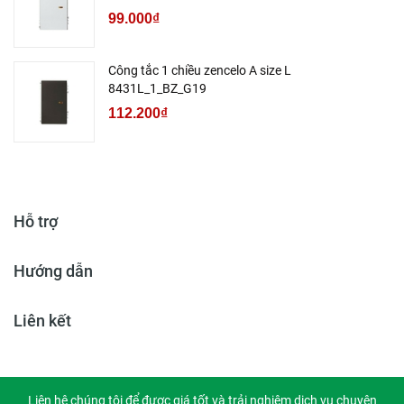
99.000₫
Công tắc 1 chiều zencelo A size L
8431L_1_BZ_G19
112.200₫
Hỗ trợ
Hướng dẫn
Liên kết
Liên hệ chúng tôi để được giá tốt và trải nghiệm dịch vụ chuyên