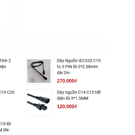
Tính 2
Dây Nguồn IEC320 C19
Diện
to 3 PIN lõi 3*2.08mm
dài 2m
270.000₫
C19 C20
Dây nguồn C14 C15 tiết
diện lõi 3*1.5MM
120.000₫
19 lõi
M SN-