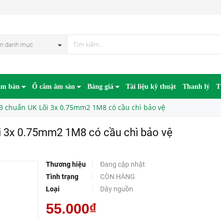
Dây nguồn 3 chân C13 chuẩn UK Lõi 3x 0.75mm2 1M8 có cầu chì bảo vệ
n danh mục
âm bàn
Ổ cắm âm sàn
Bảng giá
Tài liệu kỹ thuật
Thanh lý
T
3 chuẩn UK Lõi 3x 0.75mm2 1M8 có cầu chì bảo vệ
i 3x 0.75mm2 1M8 có cầu chì bảo vệ
Thương hiệu
Đang cập nhật
Tình trạng
CÒN HÀNG
Loại
Dây nguồn
55.000₫