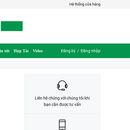
Hệ thống cửa hàng
LIÊN HỆ ĐẶT HÀNG
035.697.6997 hoặc 035.609.6997
Đăng ký
/
Đăng nhập
in tức
Hợp Tác
Video
Liên hệ chúng với chúng tôi khi
bạn cần được tư vấn