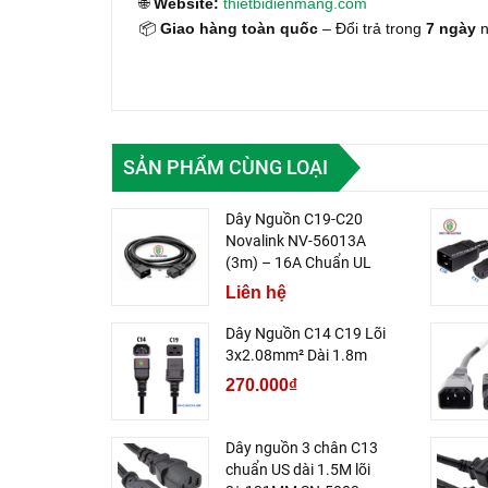
🌐
Website:
thietbidienmang.com
📦
Giao hàng toàn quốc
– Đổi trả trong
7 ngày
n
SẢN PHẨM CÙNG LOẠI
Dây Nguồn C19-C20
Novalink NV-56013A
(3m) – 16A Chuẩn UL
Liên hệ
Dây Nguồn C14 C19 Lõi
3x2.08mm² Dài 1.8m
270.000₫
Dây nguồn 3 chân C13
chuẩn US dài 1.5M lõi