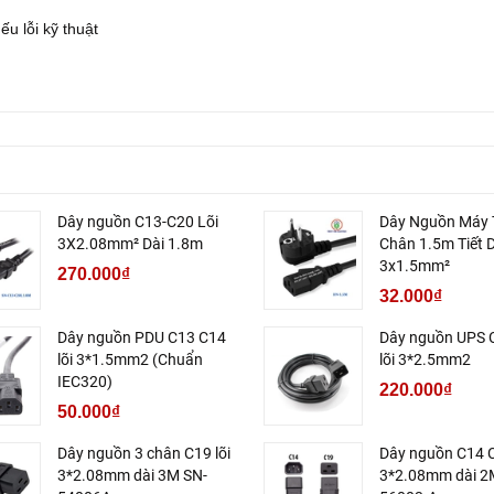
ếu lỗi kỹ thuật
Dây nguồn C13-C20 Lõi
Dây Nguồn Máy 
3X2.08mm² Dài 1.8m
Chân 1.5m Tiết 
3x1.5mm²
270.000₫
32.000₫
Dây nguồn PDU C13 C14
Dây nguồn UPS 
lõi 3*1.5mm2 (Chuẩn
lõi 3*2.5mm2
IEC320)
220.000₫
50.000₫
Dây nguồn 3 chân C19 lõi
Dây nguồn C14 C
3*2.08mm dài 3M SN-
3*2.08mm dài 2