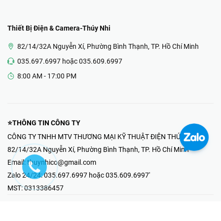
Thiết Bị Điện & Camera-Thúy Nhi
82/14/32A Nguyễn Xí, Phường Bình Thạnh, TP. Hồ Chí Minh
035.697.6997 hoặc 035.609.6997
8:00 AM - 17:00 PM
⭐THÔNG TIN CÔNG TY
CÔNG TY TNHH MTV THƯƠNG MẠI KỸ THUẬT ĐIỆN THÚY NHI
82/14/32A Nguyễn Xí, Phường Bình Thạnh, TP. Hồ Chí Minh
Email:
thuynhico@gmail.com
Zalo 24/24:
035.697.6997 hoặc 035.609.6997'
MST:
0313386457
⭐HOTLINE PHẢN ÁNH KHIẾU NẠI