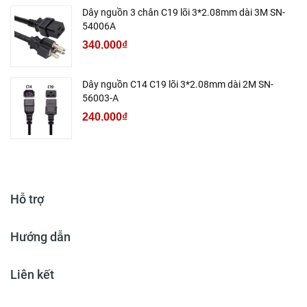
Dây nguồn 3 chân C19 lõi 3*2.08mm dài 3M SN-
54006A
340.000₫
Dây nguồn C14 C19 lõi 3*2.08mm dài 2M SN-
56003-A
240.000₫
Hỗ trợ
Hướng dẫn
Liên kết