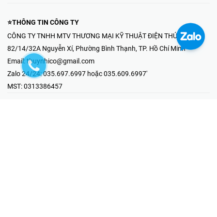
⭐THÔNG TIN CÔNG TY
CÔNG TY TNHH MTV THƯƠNG MẠI KỸ THUẬT ĐIỆN THÚY NHI
82/14/32A Nguyễn Xí, Phường Bình Thạnh, TP. Hồ Chí Minh
Email:
thuynhico@gmail.com
Zalo 24/24:
035.697.6997 hoặc 035.609.6997'
MST:
0313386457
⭐HOTLINE PHẢN ÁNH KHIẾU NẠI
Mr Hải : 097.867.6997
⭐GIAN HÀNG ONLINE
Fanpage - Thúy Nhi Electric
Youtube - Thúy Nhi Electric
Gian Hàng Shopee
Tiktok