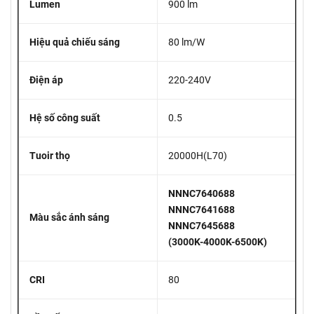
Lumen
900 lm
Hiệu quả chiếu sáng
80 lm/W
Điện áp
220-240V
Hệ số công suất
0.5
Tuoir thọ
20000H(L70)
NNNC7640688
NNNC7641688
Màu sắc ánh sáng
NNNC7645688
(3000K-4000K-6500K)
CRI
80