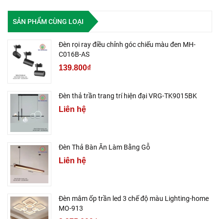
SẢN PHẨM CÙNG LOẠI
Đèn rọi ray điều chỉnh góc chiếu màu đen MH-
C016B-AS
139.800₫
Đèn thả trần trang trí hiện đại VRG-TK9015BK
Liên hệ
Đèn Thả Bàn Ăn Làm Bằng Gỗ
Liên hệ
Đèn mâm ốp trần led 3 chế độ màu Lighting-home
MO-913