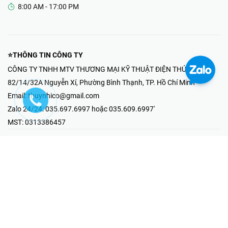
8:00 AM - 17:00 PM
⭐THÔNG TIN CÔNG TY
CÔNG TY TNHH MTV THƯƠNG MẠI KỸ THUẬT ĐIỆN THÚY NHI
82/14/32A Nguyễn Xí, Phường Bình Thạnh, TP. Hồ Chí Minh
Email:
thuynhico@gmail.com
Zalo 24/24:
035.697.6997 hoặc 035.609.6997'
MST:
0313386457
⭐HOTLINE PHẢN ÁNH KHIẾU NẠI
Mr Hải : 097.867.6997
⭐GIAN HÀNG ONLINE
Fanpage - Thúy Nhi Electric
Youtube - Thúy Nhi Electric