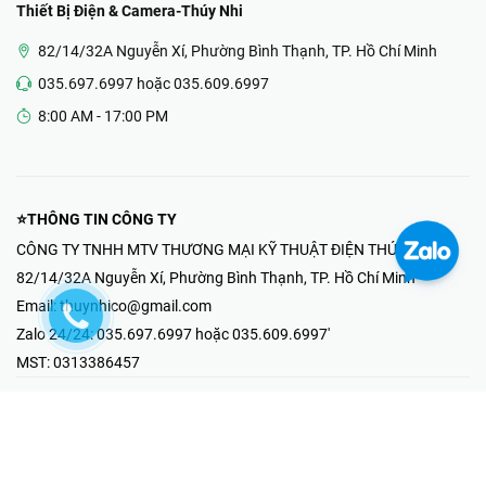
Thiết Bị Điện & Camera-Thúy Nhi
82/14/32A Nguyễn Xí, Phường Bình Thạnh, TP. Hồ Chí Minh
035.697.6997 hoặc 035.609.6997
8:00 AM - 17:00 PM
⭐THÔNG TIN CÔNG TY
CÔNG TY TNHH MTV THƯƠNG MẠI KỸ THUẬT ĐIỆN THÚY NHI
82/14/32A Nguyễn Xí, Phường Bình Thạnh, TP. Hồ Chí Minh
Email:
thuynhico@gmail.com
Zalo 24/24:
035.697.6997 hoặc 035.609.6997'
MST:
0313386457
⭐HOTLINE PHẢN ÁNH KHIẾU NẠI
Mr Hải : 097.867.6997