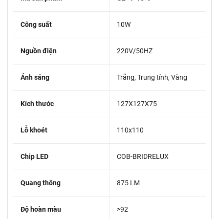
Công suất
10W
Nguồn điện
220V/50HZ
Ánh sáng
Trắng, Trung tính, Vàng
Kích thước
127X127X75
Lỗ khoét
110x110
Chip LED
COB-BRIDRELUX
Quang thông
875 LM
Độ hoàn màu
>92