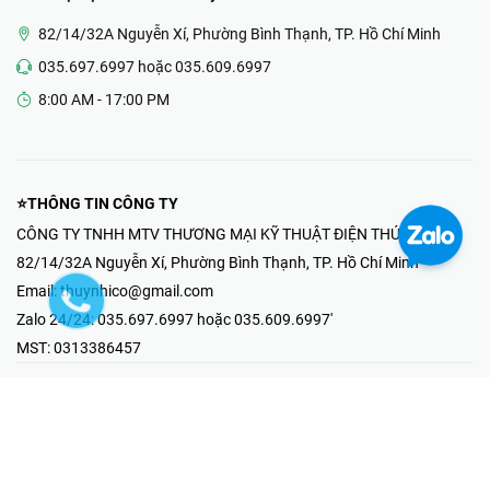
82/14/32A Nguyễn Xí, Phường Bình Thạnh, TP. Hồ Chí Minh
035.697.6997 hoặc 035.609.6997
8:00 AM - 17:00 PM
⭐THÔNG TIN CÔNG TY
CÔNG TY TNHH MTV THƯƠNG MẠI KỸ THUẬT ĐIỆN THÚY NHI
82/14/32A Nguyễn Xí, Phường Bình Thạnh, TP. Hồ Chí Minh
Email:
thuynhico@gmail.com
Zalo 24/24:
035.697.6997 hoặc 035.609.6997'
MST:
0313386457
⭐HOTLINE PHẢN ÁNH KHIẾU NẠI
Mr Hải : 097.867.6997