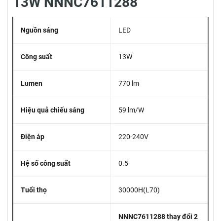
13W NNNC7611288
Nguồn sáng
LED
Công suất
13W
Lumen
770 lm
Hiệu quả chiếu sáng
59 lm/W
Điện áp
220-240V
Hệ số công suất
0.5
Tuổi thọ
30000H(L70)
NNNC7611288 thay đổi 2