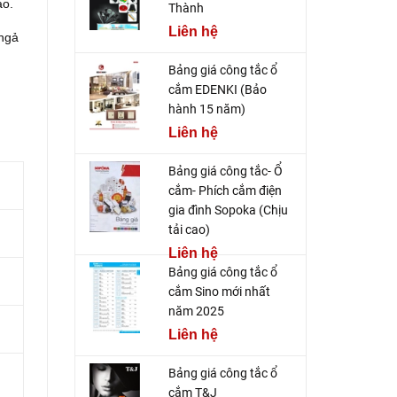
ao.
Thành
Liên hệ
 ngả
Bảng giá công tắc ổ
cắm EDENKI (Bảo
hành 15 năm)
Liên hệ
Bảng giá công tắc- Ổ
cắm- Phích cắm điện
gia đình Sopoka (Chịu
tải cao)
Liên hệ
Bảng giá công tắc ổ
cắm Sino mới nhất
năm 2025
Liên hệ
Bảng giá công tắc ổ
cắm T&J