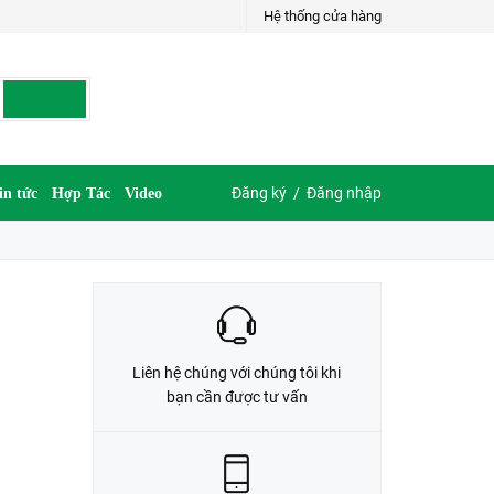
Hệ thống cửa hàng
LIÊN HỆ ĐẶT HÀNG
G
035.697.6997 hoặc 035.609.6997
Đăng ký
/
Đăng nhập
in tức
Hợp Tác
Video
Liên hệ chúng với chúng tôi khi
bạn cần được tư vấn