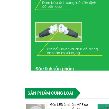
SẢN PHẨM CÙNG LOẠI
Đèn LED âm trần MPE có