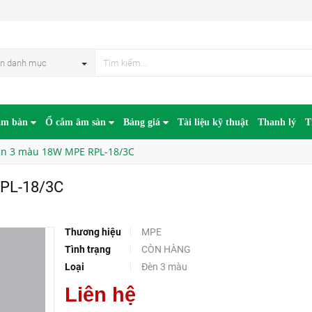
HẾT HÀN
n danh mục
âm bàn
Ổ cắm âm sàn
Bảng giá
Tài liệu kỹ thuật
Thanh lý
T
ần 3 màu 18W MPE RPL-18/3C
RPL-18/3C
Thương hiệu
MPE
Tình trạng
CÒN HÀNG
Loại
Đèn 3 màu
Liên hệ