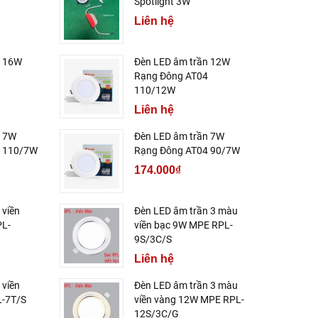
Spotlight 3W
Liên hệ
n 16W
Đèn LED âm trần 12W
Rạng Đông AT04
110/12W
Liên hệ
n 7W
Đèn LED âm trần 7W
4 110/7W
Rạng Đông AT04 90/7W
174.000₫
 viền
Đèn LED âm trần 3 màu
PL-
viền bạc 9W MPE RPL-
9S/3C/S
Liên hệ
 viền
Đèn LED âm trần 3 màu
-7T/S
viền vàng 12W MPE RPL-
12S/3C/G