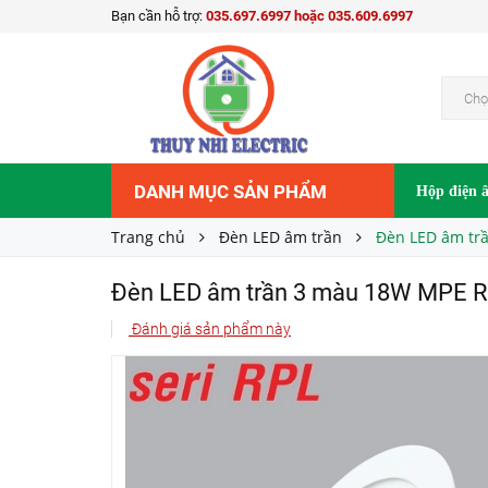
Bạn cần hỗ trợ:
035.697.6997 hoặc 035.609.6997
Đèn LED âm trần 3 màu 18W MPE RPL-18/3C
Liên hệ
Giá bán:
Chọ
DANH MỤC SẢN PHẨM
Hộp điện 
Trang chủ
Đèn LED âm trần
Đèn LED âm tr
Đèn LED âm trần 3 màu 18W MPE 
Đánh giá sản phẩm này