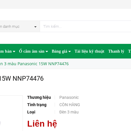
74476
HẾT HÀN
n danh mục
âm bàn
Ổ cắm âm sàn
Bảng giá
Tài liệu kỹ thuật
Thanh lý
T
ần 3 màu Panasonic 15W NNP74476
c 15W NNP74476
Thương hiệu
Panasonic
Tình trạng
CÒN HÀNG
Loại
Đèn 3 màu
Liên hệ