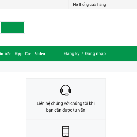
Hệ thống cửa hàng
LIÊN HỆ ĐẶT HÀNG
G
035.697.6997 hoặc 035.609.6997
Đăng ký
/
Đăng nhập
in tức
Hợp Tác
Video
Liên hệ chúng với chúng tôi khi
bạn cần được tư vấn