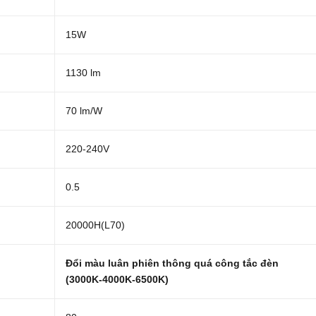
15W
1130 lm
70 lm/W
220-240V
0.5
20000H(L70)
Đổi màu luân phiên thông quá công tắc đèn
(3000K-4000K-6500K)