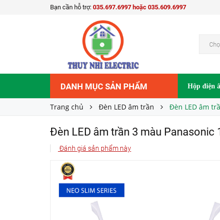
Bạn cần hỗ trợ:
035.697.6997 hoặc 035.609.6997
Đèn LED âm trần 3 màu Panasonic 15W NNP
Liên hệ
Giá bán:
Chọ
DANH MỤC SẢN PHẨM
Hộp điện 
Trang chủ
Đèn LED âm trần
Đèn LED âm tr
Đèn LED âm trần 3 màu Panasoni
Đánh giá sản phẩm này