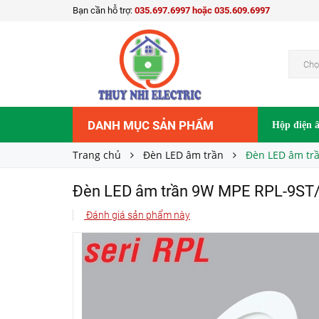
Bạn cần hỗ trợ:
035.697.6997 hoặc 035.609.6997
Đèn LED âm trần 9W MPE RPL-9ST/N/V Trắng, 
Liên hệ
Giá bán:
Chọ
DANH MỤC SẢN PHẨM
Hộp điện 
Trang chủ
Đèn LED âm trần
Đèn LED âm trầ
Đèn LED âm trần 9W MPE RPL-9ST/N
Đánh giá sản phẩm này