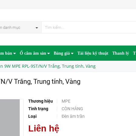
Trung tính, Vàng
HẾT HÀN
n danh mục
âm bàn
Ổ cắm âm sàn
Bảng giá
Tài liệu kỹ thuật
Thanh lý
T
n 9W MPE RPL-9ST/N/V Trắng, Trung tính, Vàng
/V Trắng, Trung tính, Vàng
Thương hiệu
MPE
Tình trạng
CÒN HÀNG
Loại
Đèn âm trần
Liên hệ