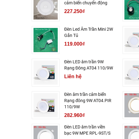
cảm biến chuyển động
227.250₫
Đèn Led Âm Trần Mini 2W
Gắn Tủ
119.000₫
Đèn LED âm trần 9W
Rạng Đông AT04 110/9W
Liên hệ
Đèn âm trần cảm biến
Rạng đông 9W AT04.PIR
110/9W
282.960₫
Đèn LED âm trần viền
bạc 9W MPE RPL-9ST/S