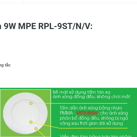
òn 9W MPE RPL-9ST/N/V:
ng tắc