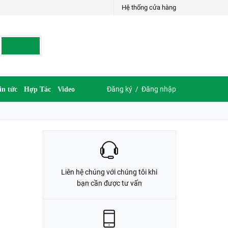
Hệ thống cửa hàng
LIÊN HỆ ĐẶT HÀNG
G
035.697.6997 hoặc 035.609.6997
Đăng ký
/
Đăng nhập
in tức
Hợp Tác
Video
Liên hệ chúng với chúng tôi khi
bạn cần được tư vấn