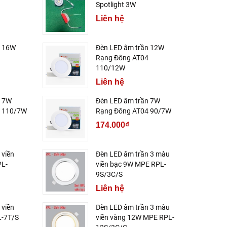
Spotlight 3W
Liên hệ
n 16W
Đèn LED âm trần 12W
Rạng Đông AT04
110/12W
Liên hệ
n 7W
Đèn LED âm trần 7W
4 110/7W
Rạng Đông AT04 90/7W
174.000₫
 viền
Đèn LED âm trần 3 màu
PL-
viền bạc 9W MPE RPL-
9S/3C/S
Liên hệ
 viền
Đèn LED âm trần 3 màu
-7T/S
viền vàng 12W MPE RPL-