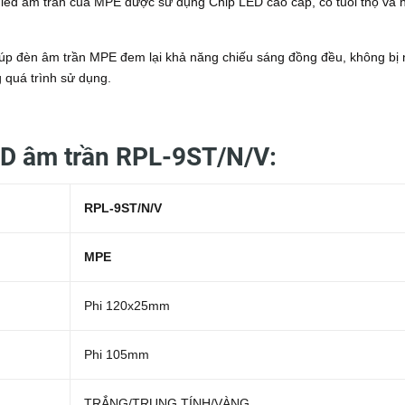
led âm trần của MPE được sử dụng Chip LED cao cấp, có tuổi thọ và 
úp đèn âm trần MPE đem lại khả năng chiếu sáng đồng đều, không bị
g quá trình sử dụng.
ED âm trần RPL-9ST/N/V:
RPL-9ST/N/V
MPE
Phi 120x25mm
Phi 105mm
TRẮNG/TRUNG TÍNH/VÀNG