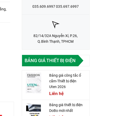
035.609.6997 035.697.6997
ắng,
82/14/32A Nguyễn Xí, P.26,
Q.Bình Thạnh, TPHCM
BẢNG GIÁ THIẾT BỊ ĐIỆN
Bảng giá công tắc ổ
cắm-Thiết bị điện
Uten 2026
Liên hệ
Bảng giá thiết bị điện
DoBo mới nhất