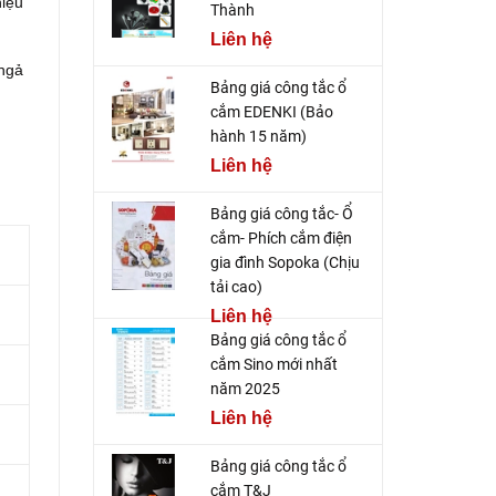
hiệu
Thành
Liên hệ
 ngả
Bảng giá công tắc ổ
cắm EDENKI (Bảo
hành 15 năm)
Liên hệ
Bảng giá công tắc- Ổ
cắm- Phích cắm điện
gia đình Sopoka (Chịu
tải cao)
Liên hệ
Bảng giá công tắc ổ
cắm Sino mới nhất
năm 2025
Liên hệ
Bảng giá công tắc ổ
cắm T&J