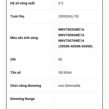
Hệ số công suất
0.5
Tuoir thọ
20000H(L70)
NNV70026WE1A
NNV70086WE1A
Màu sắc ánh sáng
NNV70076WE1A
(3000K-4000K-6500K)
CRI
80
Tần số
50/60Hz
Chức nằng dimming
non-Dimmable
Dimming Range