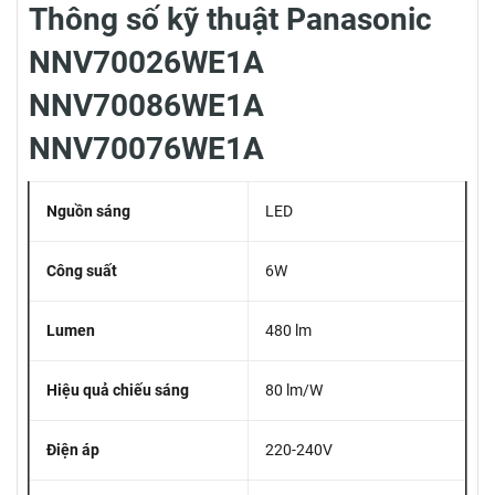
Thông số kỹ thuật Panasonic
NNV70026WE1A
NNV70086WE1A
NNV70076WE1A
Nguồn sáng
LED
Công suất
6W
Lumen
480 lm
Hiệu quả chiếu sáng
80 lm/W
Điện áp
220-240V