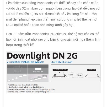
tiền nhiệm của hãng Panasonic, với thiết kế dày dẵn chắc chắn
với độ dày 32mm bao gồm nguồn bên trong, lắp đặt dễ dàng với
tai cài lò xo bền bỉ, DN seri được thiết kế viền cong ôm sát trần,
mặt đèn phẳng tiệp trần thẩm mỹ, sử dụng chíp led thế hệ mới
RG0 loại bỏ hoàn toàn ánh sáng xanh gây hại.
Đèn LED âm trần Panasonic DN Series 2G thế hệ mới còn có thể
lắp nổi linh hoạt nhờ vào phụ kiện khung gắn nổi mua thêm, linh
hoạt trong thiết kế