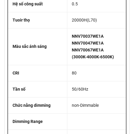
Hệ số công suất
0.5
Tuoir thọ
20000H(L70)
NNV70037WE1A
NNV70047WE1A
Màu sắc ánh sáng
NNV70067WE1A
(3000K-4000K-6500K)
CRI
80
Tần số
50/60Hz
Chức nằng dimming
non-Dimmable
Dimming Range