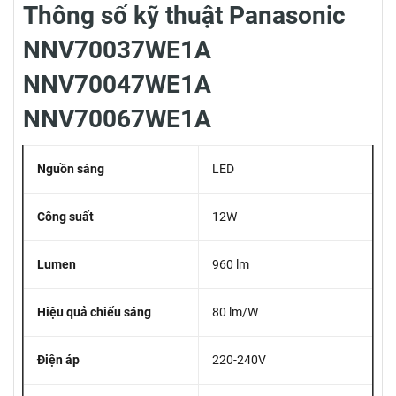
Thông số kỹ thuật Panasonic
NNV70037WE1A
NNV70047WE1A
NNV70067WE1A
Nguồn sáng
LED
Công suất
12W
Lumen
960 lm
Hiệu quả chiếu sáng
80 lm/W
Điện áp
220-240V