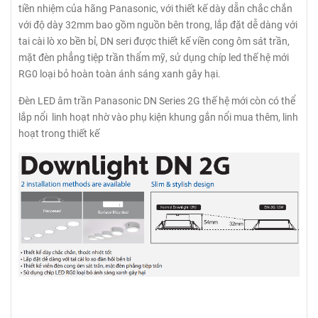
tiền nhiệm của hãng Panasonic, với thiết kế dày dẵn chắc chắn
với độ dày 32mm bao gồm nguồn bên trong, lắp đặt dễ dàng với
tai cài lò xo bền bỉ, DN seri được thiết kế viền cong ôm sát trần,
mặt đèn phẳng tiệp trần thẩm mỹ, sử dụng chíp led thế hệ mới
RG0 loại bỏ hoàn toàn ánh sáng xanh gây hại.
Đèn LED âm trần Panasonic DN Series 2G thế hệ mới còn có thể
lắp nổi linh hoạt nhờ vào phụ kiện khung gắn nổi mua thêm, linh
hoạt trong thiết kế