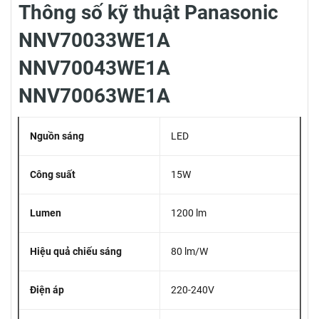
Thông số kỹ thuật Panasonic
NNV70033WE1A
NNV70043WE1A
NNV70063WE1A
Nguồn sáng
LED
Công suất
15W
Lumen
1200 lm
Hiệu quả chiếu sáng
80 lm/W
Điện áp
220-240V