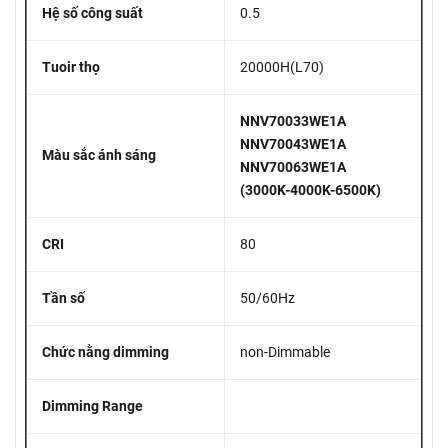
Hệ số công suất
0.5
Tuoir thọ
20000H(L70)
NNV70033WE1A
NNV70043WE1A
Màu sắc ánh sáng
NNV70063WE1A
(3000K-4000K-6500K)
CRI
80
Tần số
50/60Hz
Chức nằng dimming
non-Dimmable
Dimming Range