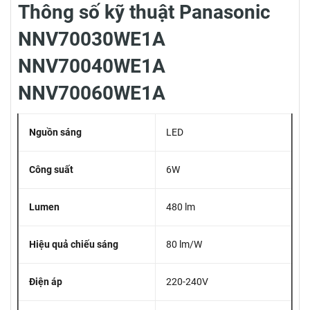
Thông số kỹ thuật Panasonic
NNV70030WE1A
NNV70040WE1A
NNV70060WE1A
Nguồn sáng
LED
Công suất
6W
Lumen
480 lm
Hiệu quả chiếu sáng
80 lm/W
Điện áp
220-240V