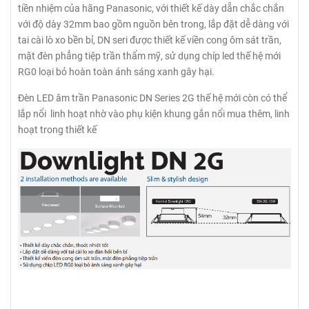
tiền nhiệm của hãng Panasonic, với thiết kế dày dẵn chắc chắn
với độ dày 32mm bao gồm nguồn bên trong, lắp đặt dễ dàng với
tai cài lò xo bền bỉ, DN seri được thiết kế viền cong ôm sát trần,
mặt đèn phẳng tiệp trần thẩm mỹ, sử dụng chíp led thế hệ mới
RG0 loại bỏ hoàn toàn ánh sáng xanh gây hại.
Đèn LED âm trần Panasonic DN Series 2G thế hệ mới còn có thể
lắp nổi linh hoạt nhờ vào phụ kiện khung gắn nổi mua thêm, linh
hoạt trong thiết kế