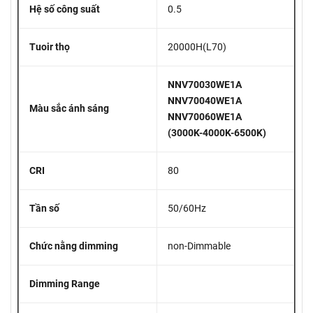
Hệ số công suất
0.5
Tuoir thọ
20000H(L70)
NNV70030WE1A
NNV70040WE1A
Màu sắc ánh sáng
NNV70060WE1A
(3000K-4000K-6500K)
CRI
80
Tần số
50/60Hz
Chức nằng dimming
non-Dimmable
Dimming Range