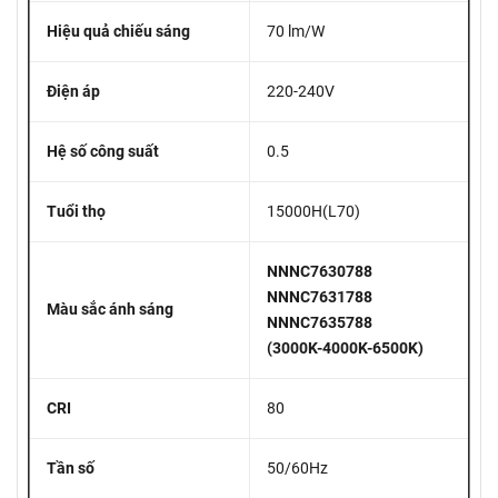
Hiệu quả chiếu sáng
70 lm/W
Điện áp
220-240V
Hệ số công suất
0.5
Tuổi thọ
15000H(L70)
NNNC7630788
NNNC7631788
Màu sắc ánh sáng
NNNC7635788
(3000K-4000K-6500K)
CRI
80
Tần số
50/60Hz