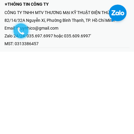
⭐THÔNG TIN CÔNG TY
CÔNG TY TNHH MTV THƯƠNG MẠI KỸ THUẬT ĐIỆN THÚY NHI
82/14/32A Nguyễn Xí, Phường Bình Thạnh, TP. Hồ Chí Minh
Email:
thuynhico@gmail.com
Zalo 24/24:
035.697.6997 hoặc 035.609.6997'
MST:
0313386457
⭐HOTLINE PHẢN ÁNH KHIẾU NẠI
Mr Hải : 097.867.6997
⭐GIAN HÀNG ONLINE
Fanpage - Thúy Nhi Electric
Youtube - Thúy Nhi Electric
Gian Hàng Shopee
Tiktok