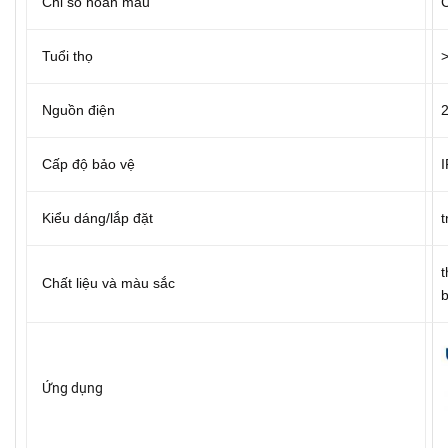
Chỉ số hoàn màu
C
Tuổi thọ
>
Nguồn điện
Cấp độ bảo vệ
Kiểu dáng/lắp đặt
t
t
Chất liệu và màu sắc
Ứng dụng