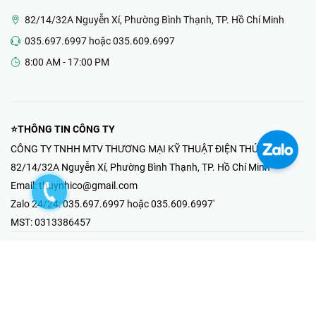
82/14/32A Nguyễn Xí, Phường Bình Thạnh, TP. Hồ Chí Minh
035.697.6997 hoặc 035.609.6997
8:00 AM - 17:00 PM
⭐THÔNG TIN CÔNG TY
CÔNG TY TNHH MTV THƯƠNG MẠI KỸ THUẬT ĐIỆN THÚY NHI
82/14/32A Nguyễn Xí, Phường Bình Thạnh, TP. Hồ Chí Minh
Email:
thuynhico@gmail.com
Zalo 24/24:
035.697.6997 hoặc 035.609.6997'
MST:
0313386457
⭐HOTLINE PHẢN ÁNH KHIẾU NẠI
Mr Hải : 097.867.6997