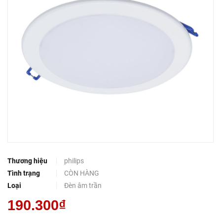
Thương hiệu
philips
Tình trạng
CÒN HÀNG
Loại
Đèn âm trần
190.300₫