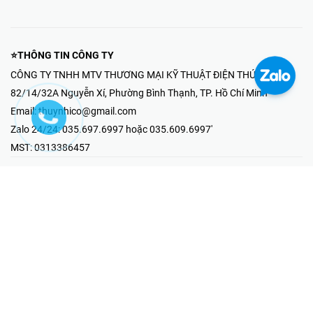
⭐THÔNG TIN CÔNG TY
CÔNG TY TNHH MTV THƯƠNG MẠI KỸ THUẬT ĐIỆN THÚY NHI
82/14/32A Nguyễn Xí, Phường Bình Thạnh, TP. Hồ Chí Minh
Email:
thuynhico@gmail.com
Zalo 24/24:
035.697.6997 hoặc 035.609.6997'
MST:
0313386457
⭐HOTLINE PHẢN ÁNH KHIẾU NẠI
Mr Hải : 097.867.6997
⭐GIAN HÀNG ONLINE
Fanpage - Thúy Nhi Electric
Youtube - Thúy Nhi Electric
Gian Hàng Shopee