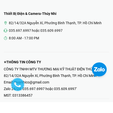
Thiết Bị Điện & Camera-Thúy Nhi
82/14/32A Nguyễn Xí, Phường Bình Thạnh, TP. Hồ Chí Minh
035.697.6997 hoặc 035.609.6997
8:00 AM - 17:00 PM
⭐THÔNG TIN CÔNG TY
CÔNG TY TNHH MTV THƯƠNG MẠI KỸ THUẬT ĐIỆN THÚY NHI
82/14/32A Nguyễn Xí, Phường Bình Thạnh, TP. Hồ Chí Minh
Email:
thuynhico@gmail.com
Zalo 24/24:
035.697.6997 hoặc 035.609.6997'
MST:
0313386457
⭐HOTLINE PHẢN ÁNH KHIẾU NẠI