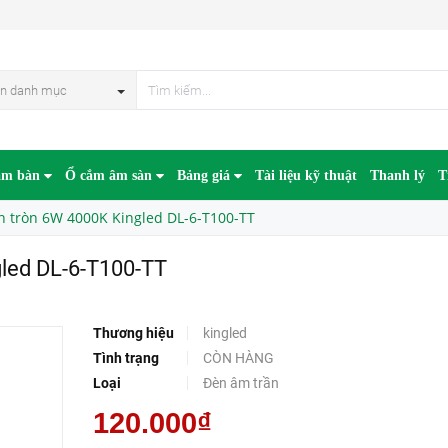
T100-TT
n danh mục
âm bàn
Ổ cắm âm sàn
Bảng giá
Tài liệu kỹ thuật
Thanh lý
T
n tròn 6W 4000K Kingled DL-6-T100-TT
gled DL-6-T100-TT
Thương hiệu
kingled
Tình trạng
CÒN HÀNG
Loại
Đèn âm trần
120.000₫