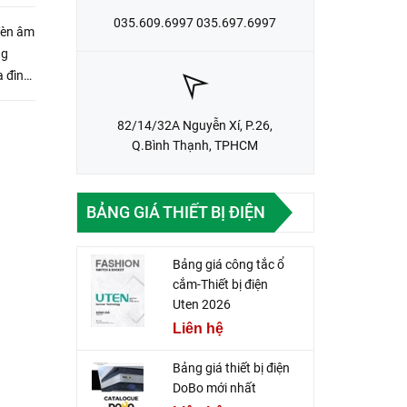
035.609.6997 035.697.6997
đèn âm
ng
a đình,
.
82/14/32A Nguyễn Xí, P.26,
Q.Bình Thạnh, TPHCM
BẢNG GIÁ THIẾT BỊ ĐIỆN
Bảng giá công tắc ổ
cắm-Thiết bị điện
Uten 2026
Liên hệ
Bảng giá thiết bị điện
DoBo mới nhất