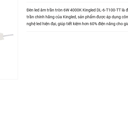
Đèn led âm trần tròn 6W 4000K Kingled DL-6-T100-TT là 
trần chính hãng của Kingled, sản phẩm được áp dụng cô
nghệ led hiện đại, giúp tiết kiệm hơn 60% điện năng cho gi
thích hợp lắp đặt âm trần ở các không gian như phòng k..