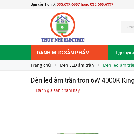
Bạn cần hỗ trợ:
035.697.6997 hoặc 035.609.6997
Đèn led âm trần tròn 6W 4000K Kingled DL-6-
120.000₫
Giá bán:
Chọ
DANH MỤC SẢN PHẨM
Hộp điện 
Trang chủ
Đèn LED âm trần
Đèn led âm trầ
Đèn led âm trần tròn 6W 4000K Kin
Đánh giá sản phẩm này