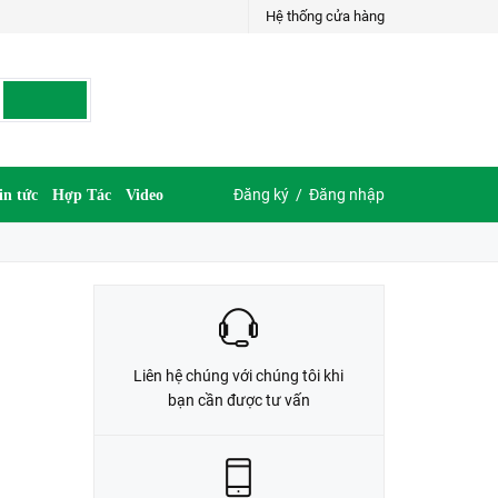
Hệ thống cửa hàng
LIÊN HỆ ĐẶT HÀNG
035.697.6997 hoặc 035.609.6997
Đăng ký
/
Đăng nhập
in tức
Hợp Tác
Video
Liên hệ chúng với chúng tôi khi
bạn cần được tư vấn