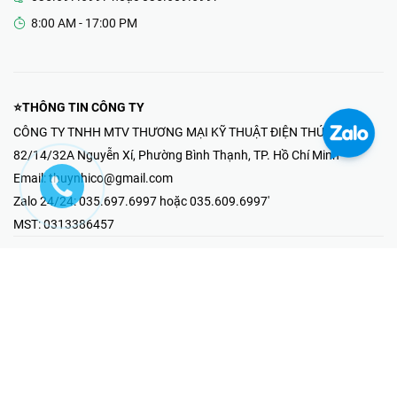
8:00 AM - 17:00 PM
⭐THÔNG TIN CÔNG TY
CÔNG TY TNHH MTV THƯƠNG MẠI KỸ THUẬT ĐIỆN THÚY NHI
82/14/32A Nguyễn Xí, Phường Bình Thạnh, TP. Hồ Chí Minh
Email:
thuynhico@gmail.com
Zalo 24/24:
035.697.6997 hoặc 035.609.6997'
MST:
0313386457
⭐HOTLINE PHẢN ÁNH KHIẾU NẠI
Mr Hải : 097.867.6997
⭐GIAN HÀNG ONLINE
Fanpage - Thúy Nhi Electric
Youtube - Thúy Nhi Electric