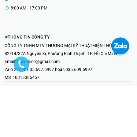
8:00 AM - 17:00 PM
⭐THÔNG TIN CÔNG TY
CÔNG TY TNHH MTV THƯƠNG MẠI KỸ THUẬT ĐIỆN THÚY NHI
82/14/32A Nguyễn Xí, Phường Bình Thạnh, TP. Hồ Chí Minh
Email:
thuynhico@gmail.com
Zalo 24/24:
035.697.6997 hoặc 035.609.6997'
MST:
0313386457
⭐HOTLINE PHẢN ÁNH KHIẾU NẠI
Mr Hải : 097.867.6997
⭐GIAN HÀNG ONLINE
Fanpage - Thúy Nhi Electric
Youtube - Thúy Nhi Electric