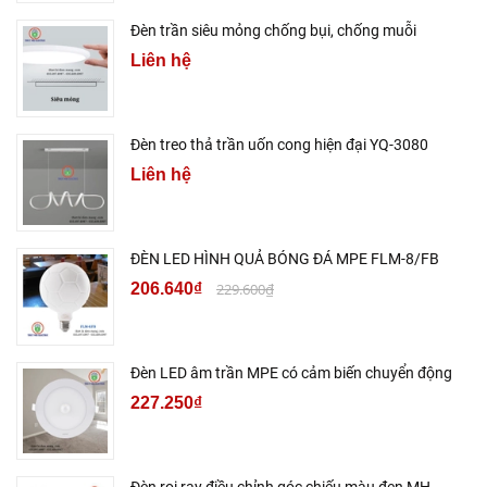
Đèn trần siêu mỏng chống bụi, chống muỗi
Liên hệ
Đèn treo thả trần uốn cong hiện đại YQ-3080
Liên hệ
ĐÈN LED HÌNH QUẢ BÓNG ĐÁ MPE FLM-8/FB
206.640₫
229.600₫
Đèn LED âm trần MPE có cảm biến chuyển động
227.250₫
Đèn rọi ray điều chỉnh góc chiếu màu đen MH-