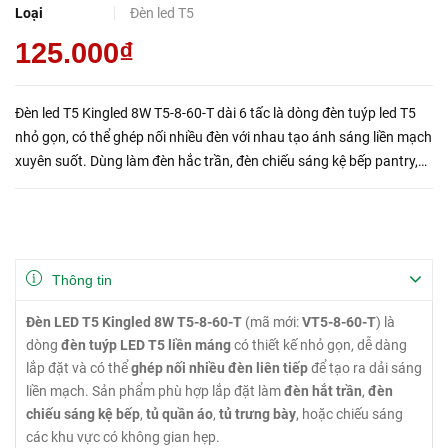
Loại
Đèn led T5
125.000₫
Đèn led T5 Kingled 8W T5-8-60-T dài 6 tấc là dòng đèn tuýp led T5
nhỏ gọn, có thể ghép nối nhiều đèn với nhau tạo ánh sáng liền mạch
xuyên suốt. Dùng làm đèn hắc trần, đèn chiếu sáng kệ bếp pantry,
tủ quần áo...
Thông tin
Đèn LED T5 Kingled 8W T5-8-60-T
(mã mới:
VT5-8-60-T
) là
dòng
đèn tuýp LED T5 liền máng
có thiết kế nhỏ gọn, dễ dàng
lắp đặt và có thể
ghép nối nhiều đèn liên tiếp
để tạo ra dải sáng
liền mạch. Sản phẩm phù hợp lắp đặt làm
đèn hắt trần
,
đèn
chiếu sáng kệ bếp
,
tủ quần áo
,
tủ trưng bày
, hoặc chiếu sáng
các khu vực có không gian hẹp.