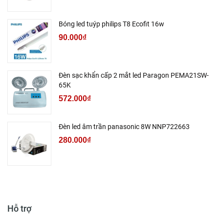
Bóng led tuýp philips T8 Ecofit 16w
90.000₫
Đèn sạc khẩn cấp 2 mắt led Paragon PEMA21SW-
65K
572.000₫
Đèn led âm trần panasonic 8W NNP722663
280.000₫
Hỗ trợ