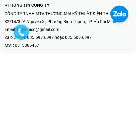
⭐THÔNG TIN CÔNG TY
CÔNG TY TNHH MTV THƯƠNG MẠI KỸ THUẬT ĐIỆN THÚY NHI
82/14/32A Nguyễn Xí, Phường Bình Thạnh, TP. Hồ Chí Minh
Email:
thuynhico@gmail.com
Zalo 24/24:
035.697.6997 hoặc 035.609.6997'
MST:
0313386457
⭐HOTLINE PHẢN ÁNH KHIẾU NẠI
Mr Hải : 097.867.6997
⭐GIAN HÀNG ONLINE
Fanpage - Thúy Nhi Electric
Youtube - Thúy Nhi Electric
Gian Hàng Shopee
Tiktok