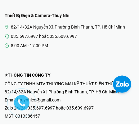
Thiết Bị Điện & Camera-Thúy Nhi
82/14/32A Nguyễn Xí, Phường Bình Thạnh, TP. Hồ Chí Minh
035.697.6997 hoặc 035.609.6997
8:00 AM - 17:00 PM
⭐THÔNG TIN CÔNG TY
CÔNG TY TNHH MTV THƯƠNG MẠI KỸ THUẬT ĐIỆN THÚY NHI
82/14/32A Nguyễn Xí, Phường Bình Thạnh, TP. Hồ Chí Minh
Email:
thuynhico@gmail.com
Zalo 24/24:
035.697.6997 hoặc 035.609.6997'
MST:
0313386457
⭐HOTLINE PHẢN ÁNH KHIẾU NẠI