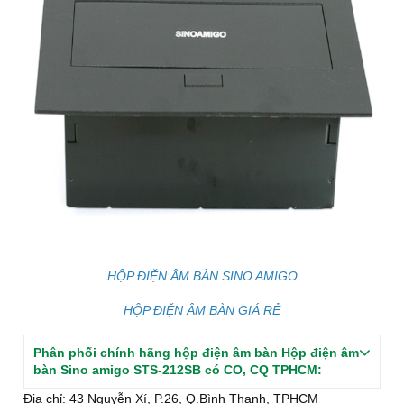
HỘP ĐIỆN ÂM BÀN SINO AMIGO
HỘP ĐIỆN ÂM BÀN GIÁ RẺ
Phân phối chính hãng hộp điện âm bàn Hộp điện âm
bàn Sino amigo STS-212SB có CO, CQ TPHCM:
Địa chỉ: 43 Nguyễn Xí, P.26, Q.Bình Thạnh, TPHCM