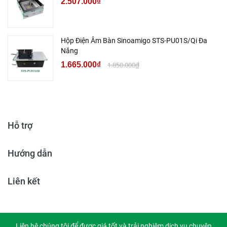
2.507.000₫
Hộp Điện Âm Bàn Sinoamigo STS-PU01S/Qi Đa
Năng
1.665.000₫
1.850.000₫
Hỗ trợ
Hướng dẫn
Liên kết
Liên hệ chúng tôi để được giá tốt và trải nghiệm dịch vụ chuyên